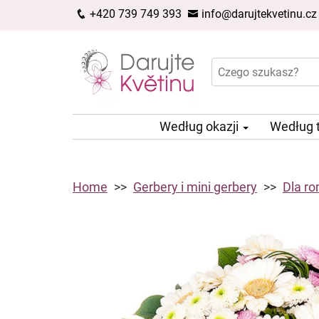
+420 739 749 393
info@darujtekvetinu.cz
Według okazji
Według 
Home
Gerbery i mini gerbery
Dla r