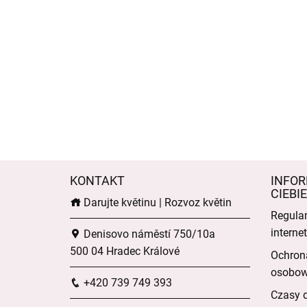
KONTAKT
INFOR
CIEBIE
Darujte květinu | Rozvoz květin
Regula
intern
Denisovo náměstí 750/10a
500 04 Hradec Králové
Ochron
osobo
+420 739 749 393
Czasy 