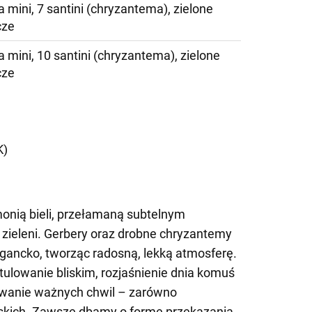
 mini, 7 santini (chryzantema), zielone
cze
 mini, 10 santini (chryzantema), zielone
cze
)
K)
onią bieli, przełamaną subtelnym
j zieleni. Gerbery oraz drobne chryzantemy
legancko, tworząc radosną, lekką atmosferę.
tulowanie bliskim, rozjaśnienie dnia komuś
wanie ważnych chwil – zarówno
ielskich. Zawsze dbamy o formę przekazania,