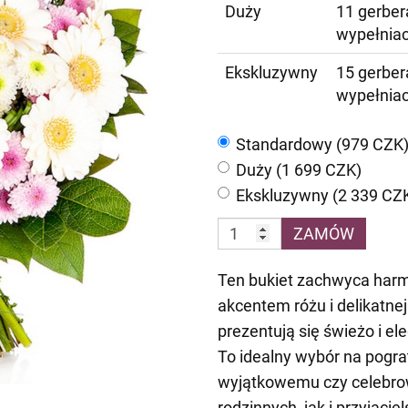
Duży
11 gerbera
wypełnia
Ekskluzywny
15 gerbera
wypełnia
Standardowy (979 CZK
Duży (1 699 CZK)
Ekskluzywny (2 339 CZ
ZAMÓW
Ten bukiet zachwyca harm
akcentem różu i delikatne
prezentują się świeżo i e
To idealny wybór na pogra
wyjątkowemu czy celebro
rodzinnych, jak i przyjac