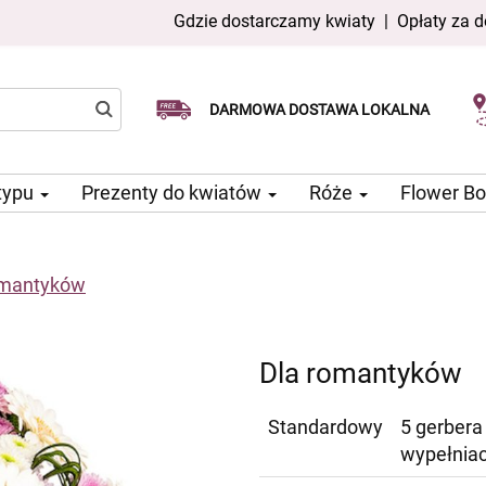
Gdzie dostarczamy kwiaty
|
Opłaty za 
Dostawa tego samego dnia
Wybierz datę dostawy
DARMOWA DOSTAWA LOKALNA
dostępna
typu
Prezenty do kwiatów
Róże
Flower B
omantyków
Dla romantyków
Standardowy
5 gerbera 
wypełnia