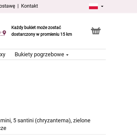
dostawę
|
Kontakt
Każdy bukiet może zostać
Usługa Click & Collect
dostarczony w promieniu 15 km
oxy
Bukiety pogrzebowe
mini, 5 santini (chryzantema), zielone
cze