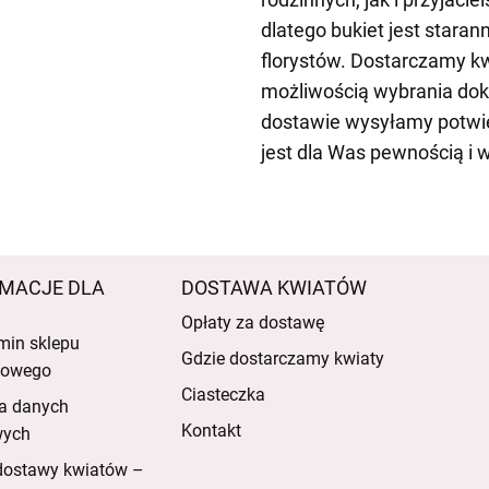
dlatego bukiet jest stara
florystów. Dostarczamy kw
możliwością wybrania dok
dostawie wysyłamy potwie
jest dla Was pewnością i 
MACJE DLA
DOSTAWA KWIATÓW
Opłaty za dostawę
min sklepu
Gdzie dostarczamy kwiaty
etowego
Ciasteczka
a danych
Kontakt
wych
dostawy kwiatów –