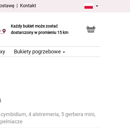
dostawę
|
Kontakt
Każdy bukiet może zostać
Usługa Click & Collect
dostarczony w promieniu 15 km
oxy
Bukiety pogrzebowe
a
 cymbidium, 4 alstremeria, 5 gerbera mini,
ypełniacze