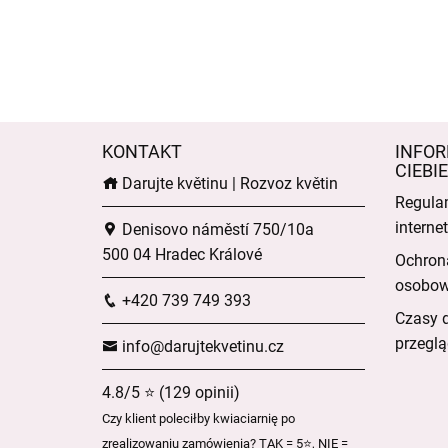
KONTAKT
INFOR
CIEBIE
Darujte květinu | Rozvoz květin
Regula
intern
Denisovo náměstí 750/10a
500 04 Hradec Králové
Ochron
osobo
+420 739 749 393
Czasy 
przeglą
info@darujtekvetinu.cz
4.8/5 ⭐ (129 opinii)
Czy klient poleciłby kwiaciarnię po
zrealizowaniu zamówienia? TAK = 5⭐, NIE =