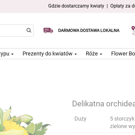
Gdzie dostarczamy kwiaty
|
Opłaty za 
Dostawa tego samego dnia
Wybierz datę dostawy
DARMOWA DOSTAWA LOKALNA
dostępna
typu
Prezenty do kwiatów
Róże
Flower B
Delikatna orchide
Duży
5 storczyk
zielone w