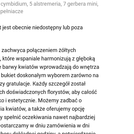
 cymbidium, 5 alstremeria, 7 gerbera mini,
ypełniacze
 jest obecnie niedostępny lub poza
 zachwyca połączeniem żółtych
, które wspaniale harmonizują z głęboką
zne barwy kwiatów wprowadzają do wnętrza
ąc bukiet doskonałym wyborem zarówno na
zy gratulacje. Każdy szczegół został
h doświadczonych florystów, aby całość
ko i estetycznie. Możemy zadbać o
a kwiatów, a także oferujemy opcję
 by spełnić oczekiwania nawet najbardziej
Dostarczamy w dniu zamówienia w dni
boru dokładnej godziny, a potwierdzenie