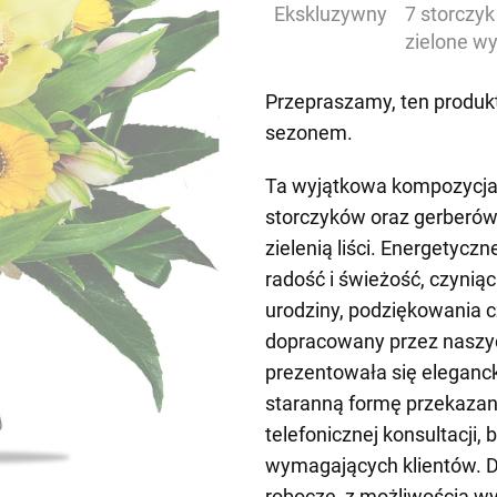
Ekskluzywny
7 storczyk
zielone w
Przepraszamy, ten produkt
sezonem.
Ta wyjątkowa kompozycja
storczyków oraz gerberów
zielenią liści. Energetyc
radość i świeżość, czyni
urodziny, podziękowania c
dopracowany przez naszyc
prezentowała się eleganc
staranną formę przekazani
telefonicznej konsultacji,
wymagających klientów. 
robocze, z możliwością wy