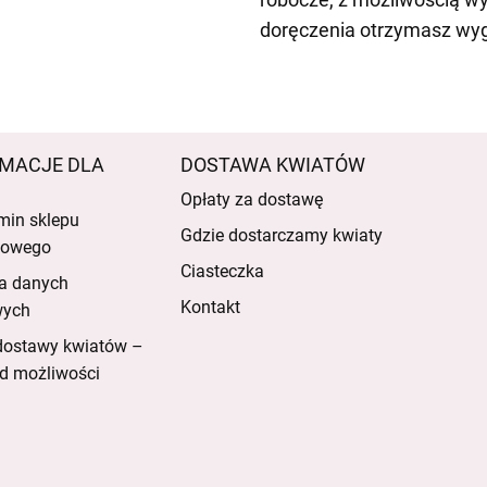
doręczenia otrzymasz wyg
MACJE DLA
DOSTAWA KWIATÓW
Opłaty za dostawę
min sklepu
Gdzie dostarczamy kwiaty
etowego
Ciasteczka
a danych
Kontakt
wych
dostawy kwiatów –
d możliwości