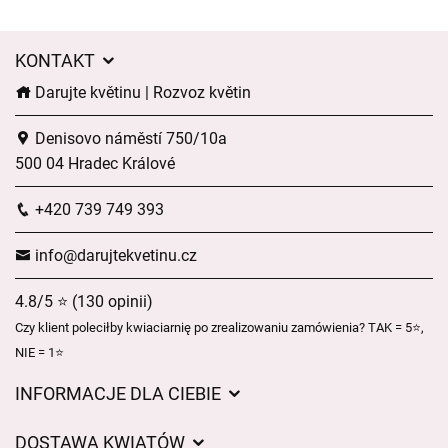
KONTAKT
Darujte květinu | Rozvoz květin
Denisovo náměstí 750/10a
500 04 Hradec Králové
+420 739 749 393
info@darujtekvetinu.cz
4.8/5 ⭐ (130 opinii)
Czy klient poleciłby kwiaciarnię po zrealizowaniu zamówienia? TAK = 5⭐,
NIE = 1⭐
INFORMACJE DLA CIEBIE
Regulamin sklepu internetowego
DOSTAWA KWIATÓW