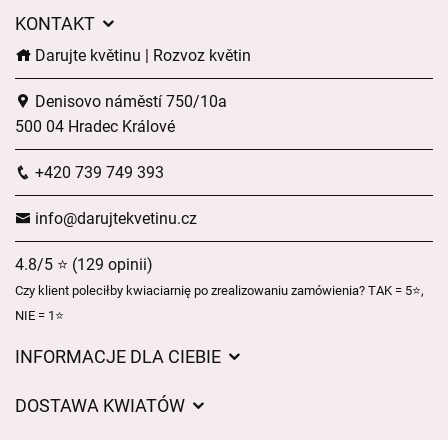
KONTAKT
Darujte květinu | Rozvoz květin
Denisovo náměstí 750/10a
500 04 Hradec Králové
+420 739 749 393
info@darujtekvetinu.cz
4.8/5 ⭐ (129 opinii)
Czy klient poleciłby kwiaciarnię po zrealizowaniu zamówienia? TAK = 5⭐,
NIE = 1⭐
INFORMACJE DLA CIEBIE
Regulamin sklepu internetowego
DOSTAWA KWIATÓW
Ochrona danych osobowych
Opłaty za dostawę