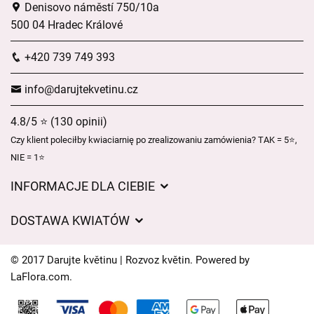
Denisovo náměstí 750/10a
500 04 Hradec Králové
+420 739 749 393
info@darujtekvetinu.cz
4.8/5 ⭐ (130 opinii)
Czy klient poleciłby kwiaciarnię po zrealizowaniu zamówienia? TAK = 5⭐,
NIE = 1⭐
INFORMACJE DLA CIEBIE
Regulamin sklepu internetowego
DOSTAWA KWIATÓW
Ochrona danych osobowych
Opłaty za dostawę
Czasy dostawy kwiatów – przegląd możliwości
© 2017 Darujte květinu | Rozvoz květin. Powered by
Gdzie dostarczamy kwiaty
LaFlora.com
.
Ciasteczka
Kontakt