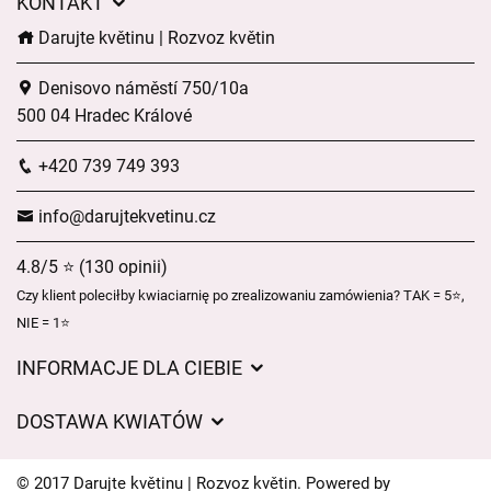
KONTAKT
Darujte květinu | Rozvoz květin
Denisovo náměstí 750/10a
500 04 Hradec Králové
+420 739 749 393
info@darujtekvetinu.cz
4.8/5 ⭐ (130 opinii)
Czy klient poleciłby kwiaciarnię po zrealizowaniu zamówienia? TAK = 5⭐,
NIE = 1⭐
INFORMACJE DLA CIEBIE
Regulamin sklepu internetowego
DOSTAWA KWIATÓW
Ochrona danych osobowych
Opłaty za dostawę
Czasy dostawy kwiatów – przegląd możliwości
© 2017 Darujte květinu | Rozvoz květin. Powered by