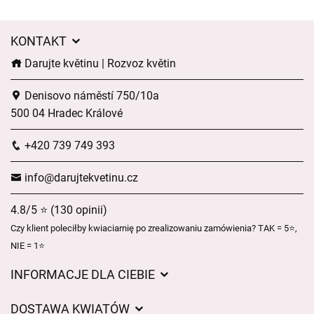
KONTAKT
Darujte květinu | Rozvoz květin
Denisovo náměstí 750/10a
500 04 Hradec Králové
+420 739 749 393
info@darujtekvetinu.cz
4.8/5 ⭐ (130 opinii)
Czy klient poleciłby kwiaciarnię po zrealizowaniu zamówienia? TAK = 5⭐,
NIE = 1⭐
INFORMACJE DLA CIEBIE
Regulamin sklepu internetowego
DOSTAWA KWIATÓW