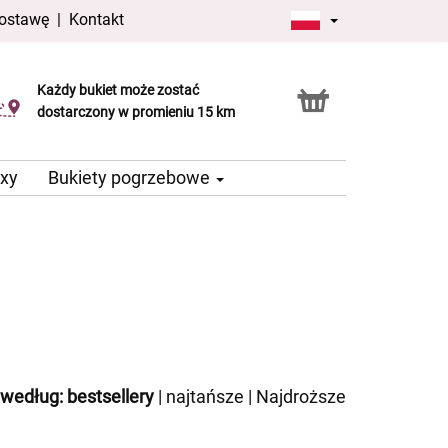
dostawę
|
Kontakt
Każdy bukiet może zostać
Usługa Click & Collect
dostarczony w promieniu 15 km
oxy
Bukiety pogrzebowe
 według:
bestsellery
|
najtańsze
|
Najdroższe