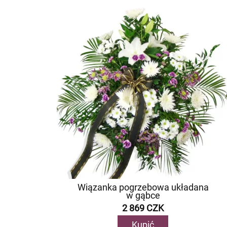
Wiązanka pogrzebowa układana
w gąbce
2 869 CZK
Kupić