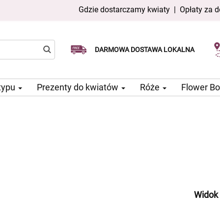
Gdzie dostarczamy kwiaty
|
Opłaty za 
Dostawa tego samego dnia
Wybierz datę dostawy
DARMOWA DOSTAWA LOKALNA
dostępna
typu
Prezenty do kwiatów
Róże
Flower B
Widok