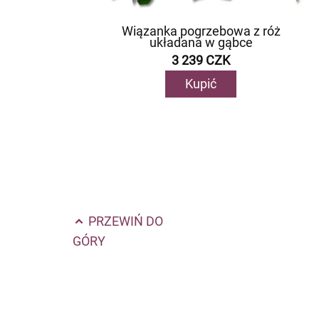
Wiązanka pogrzebowa z róż
układana w gąbce
3 239 CZK
Kupić
PRZEWIŃ DO
GÓRY