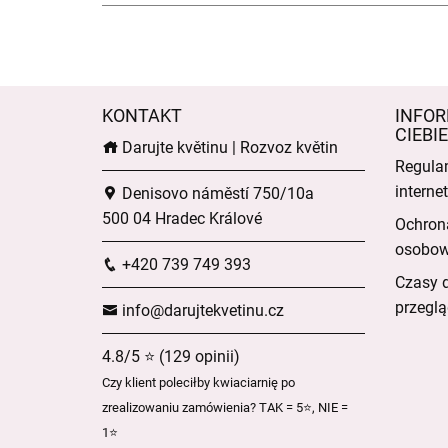
KONTAKT
INFOR
CIEBIE
Darujte květinu | Rozvoz květin
Regula
intern
Denisovo náměstí 750/10a
500 04 Hradec Králové
Ochron
osobo
+420 739 749 393
Czasy 
przeglą
info@darujtekvetinu.cz
4.8/5 ⭐ (129 opinii)
Czy klient poleciłby kwiaciarnię po
zrealizowaniu zamówienia? TAK = 5⭐, NIE =
1⭐