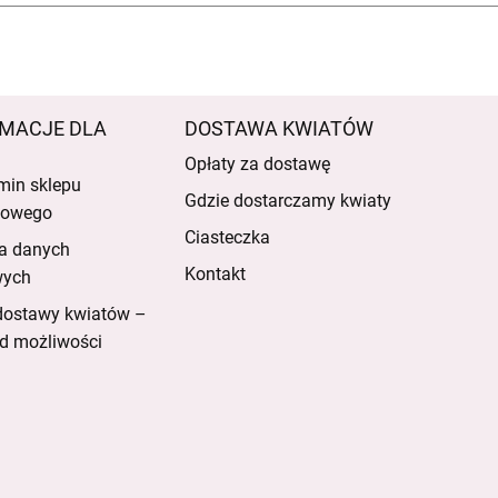
MACJE DLA
DOSTAWA KWIATÓW
Opłaty za dostawę
min sklepu
Gdzie dostarczamy kwiaty
etowego
Ciasteczka
a danych
Kontakt
wych
dostawy kwiatów –
d możliwości