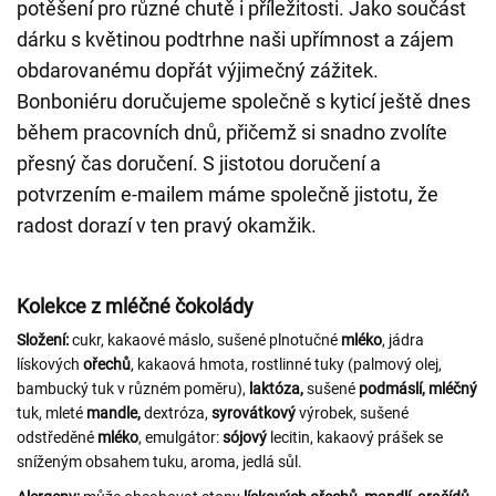
potěšení pro různé chutě i příležitosti. Jako součást
dárku s květinou podtrhne naši upřímnost a zájem
obdarovanému dopřát výjimečný zážitek.
Bonboniéru doručujeme společně s kyticí ještě dnes
během pracovních dnů, přičemž si snadno zvolíte
přesný čas doručení. S jistotou doručení a
potvrzením e-mailem máme společně jistotu, že
radost dorazí v ten pravý okamžik.
Kolekce z mléčné čokolády
Složení:
cukr, kakaové máslo, sušené plnotučné
mléko
, jádra
lískových
ořechů
, kakaová hmota, rostlinné tuky (palmový olej,
bambucký tuk v různém poměru),
laktóza,
sušené
podmáslí, mléčný
tuk, mleté
mandle,
dextróza,
syrovátkový
výrobek, sušené
odstředěné
mléko
, emulgátor:
sójový
lecitin, kakaový prášek se
sníženým obsahem tuku, aroma, jedlá sůl.