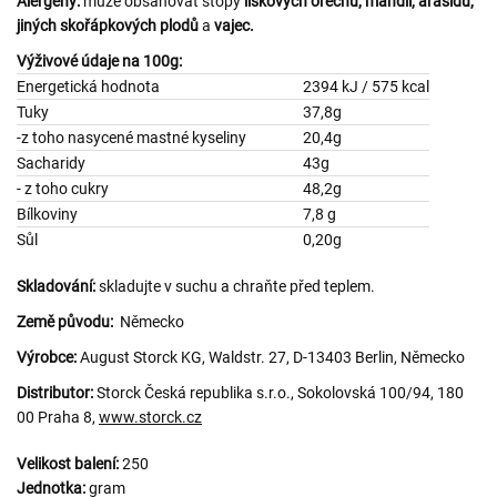
Alergeny:
může obsahovat stopy
lískových ořechů, mandlí, arašídů,
jiných skořápkových plodů
a
vajec.
Výživové údaje na 100g:
Energetická hodnota
2394 kJ / 575 kcal
Tuky
37,8g
-z toho nasycené mastné kyseliny
20,4g
Sacharidy
43g
- z toho cukry
48,2g
Bílkoviny
7,8 g
Sůl
0,20g
Skladování:
skladujte v suchu a chraňte před teplem.
Země původu:
Německo
Výrobce:
August Storck KG, Waldstr. 27, D-13403 Berlin, Německo
Distributor:
Storck Česká republika s.r.o., Sokolovská 100/94, 180
00 Praha 8,
www.storck.cz
Velikost balení:
250
Jednotka:
gram