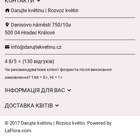
КОНТАКТИ
Darujte květinu | Rozvoz květin
Denisovo náměstí 750/10a
500 04 Hradec Králové
info@darujtekvetinu.cz
4.8/5 ⭐ (130 відгуків)
Чи рекомендуватиме клієнт флориста після виконання
замовлення? ТАК = 5⭐, НІ = 1⭐
ІНФОРМАЦІЯ ДЛЯ ВАС
Загальні умови ведення господарської діяльності
ДОСТАВКА КВІТІВ
Захист персональних даних
Вартість доставки
Час доставки квітів – огляд можливостей
© 2017 Darujte květinu | Rozvoz květin. Powered by
Куди ми доставляємо квіти
LaFlora.com
.
Файли cookie