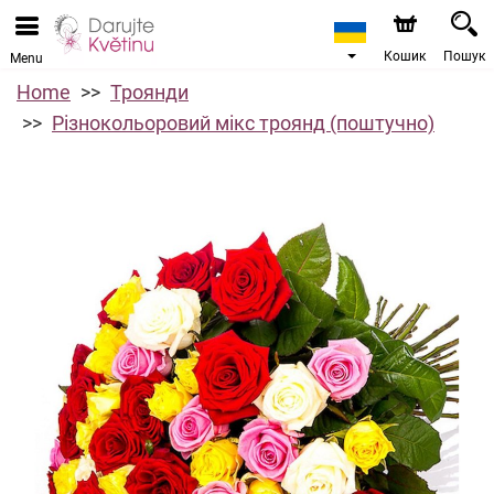
Кошик
Пошук
Menu
Home
Троянди
Різнокольоровий мікс троянд (поштучно)