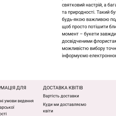
святковий настрій, а баг
та природності. Такий бу
будь-якою важливою под
щоб просто потішити бл
момент – букети завжди
досвідченими флористам
можливістю вибору точно
інформуємо електронно
РМАЦІЯ ДЛЯ
ДОСТАВКА КВІТІВ
Вартість доставки
ні умови ведення
Куди ми доставляємо
арської
квіти
ості