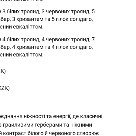
з 3 білих троянд, 3 червоних троянд, 5
рбер, 3 хризантем та 5 гілок солідаго,
ений евкаліптом.
з 4 білих троянд, 4 червоних троянд, 7
рбер, 4 хризантем та 4 гілок солідаго,
ений евкаліптом.
ZK)
CZK)
днання ніжності та енергії, де класичні
із грайливими герберами та ніжними
 контраст білого й червоного створює