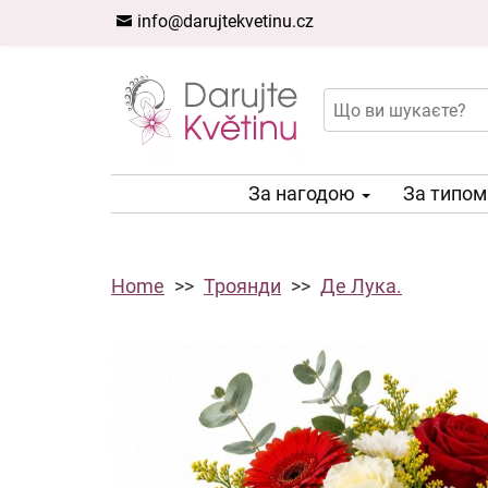
info@darujtekvetinu.cz
За нагодою
За типо
Home
Троянди
Де Лука.