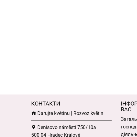
КОНТАКТИ
ІНФО
ВАС
Darujte květinu | Rozvoz květin
Загаль
господ
Denisovo náměstí 750/10a
діяльн
500 04 Hradec Králové