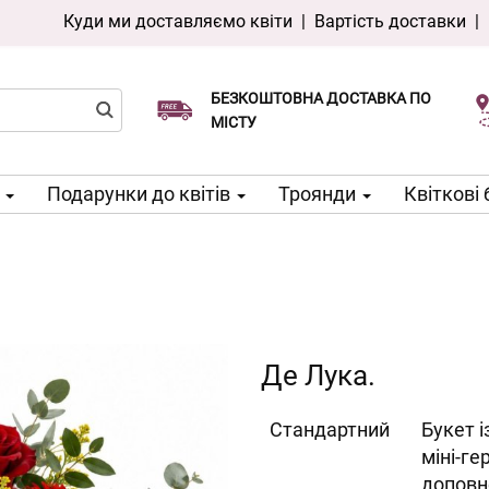
Куди ми доставляємо квіти
|
Вартість доставки
|
БЕЗКОШТОВНА ДОСТАВКА ПО
Виберіть дату доставки
Доставка в той же день доступна
МІСТУ
м
Подарунки до квітів
Троянди
Квіткові
Де Лука.
Cтандартний
Букет і
міні-ге
доповн