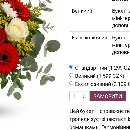
Великий
Букет і
міні-ге
доповн
Ексклюзивний
Букет і
міні-ге
доповн
Cтандартний (1 299 C
Великий (1 599 CZK)
Ексклюзивний (2 139 
ЗАМОВИТИ
Цей букет – справжнє поє
троянди зустрічаються 
ромашками. Гармонійний