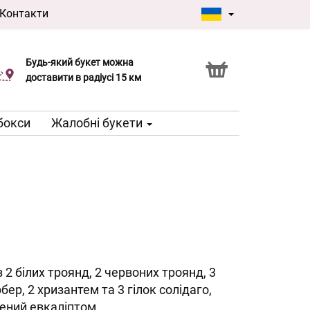
Контакти
Будь-який букет можна
Послуга Click & Collect
доставити в радіусі 15 км
 бокси
Жалобні букети
з 2 білих троянд, 2 червоних троянд, 3
рбер, 2 хризантем та 3 гілок солідаго,
ений евкаліптом.