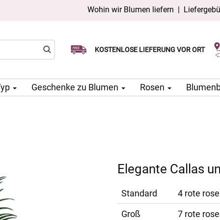
Wohin wir Blumen liefern
|
Liefergeb
Wählen Sie Ihr Lieferdatum
KOSTENLOSE LIEFERUNG VOR ORT
Lieferung am selben Tag möglich
Typ
Geschenke zu Blumen
Rosen
Blumen
Elegante Callas u
Standard
4 rote rose
Groß
7 rote rose