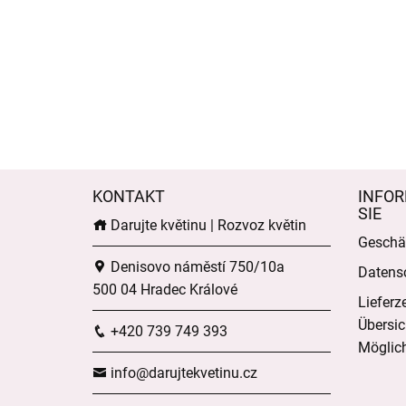
KONTAKT
INFOR
SIE
Darujte květinu | Rozvoz květin
Geschä
Denisovo náměstí 750/10a
Datens
500 04 Hradec Králové
Lieferz
Übersic
+420 739 749 393
Möglich
info@darujtekvetinu.cz