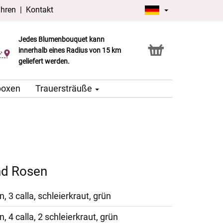
ühren
|
Kontakt
Jedes Blumenbouquet kann
Click & Collect Service
innerhalb eines Radius von 15 km
geliefert werden.
boxen
Trauersträuße
nd Rosen
n, 3 calla, schleierkraut, grün
n, 4 calla, 2 schleierkraut, grün