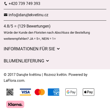
+420 739 749 393
info@darujtekvetinu.cz
4.8/5 ⭐ (129 Bewertungen)
Würde der Kunde den Floristen nach Abschluss der Bestellung
weiterempfehlen? JA = 5⭐, NEIN = 1⭐
INFORMATIONEN FÜR SIE
Geschäftsbedingungen
BLUMENLIEFERUNG
Datenschutz
Liefergebühren
Lieferzeiten für Blumen – Übersicht der Möglichkeiten
© 2017 Darujte květinu | Rozvoz květin. Powered by
Wohin wir Blumen liefern
LaFlora.com
.
Cookies
Kontakt