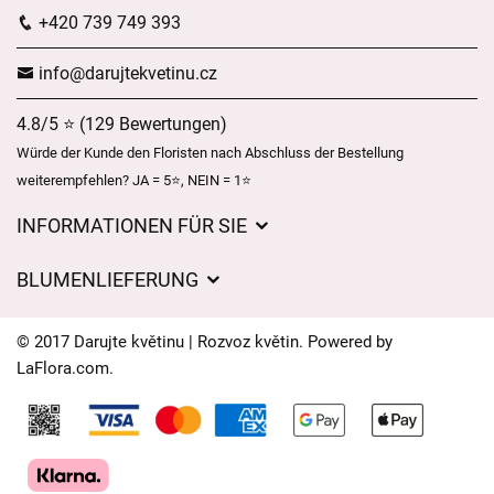
+420 739 749 393
info@darujtekvetinu.cz
4.8/5 ⭐ (129 Bewertungen)
Würde der Kunde den Floristen nach Abschluss der Bestellung
weiterempfehlen? JA = 5⭐, NEIN = 1⭐
INFORMATIONEN FÜR SIE
Geschäftsbedingungen
BLUMENLIEFERUNG
Datenschutz
Liefergebühren
Lieferzeiten für Blumen – Übersicht der Möglichkeiten
© 2017 Darujte květinu | Rozvoz květin. Powered by
Wohin wir Blumen liefern
LaFlora.com
.
Cookies
Kontakt