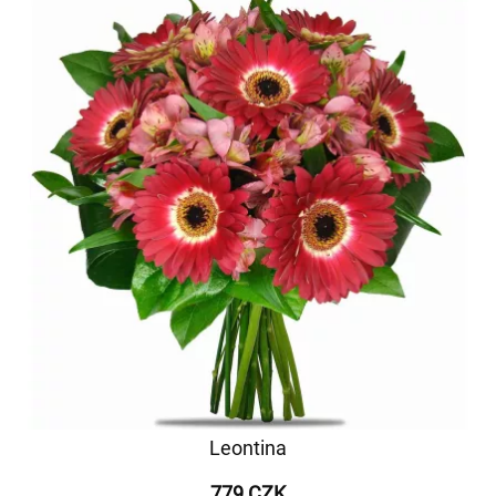
Leontina
779 CZK