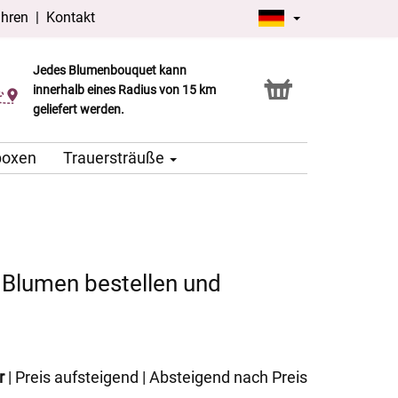
ühren
|
Kontakt
Jedes Blumenbouquet kann
Click & Collect Service
innerhalb eines Radius von 15 km
geliefert werden.
boxen
Trauersträuße
 Blumen bestellen und
r
|
Preis aufsteigend
|
Absteigend nach Preis