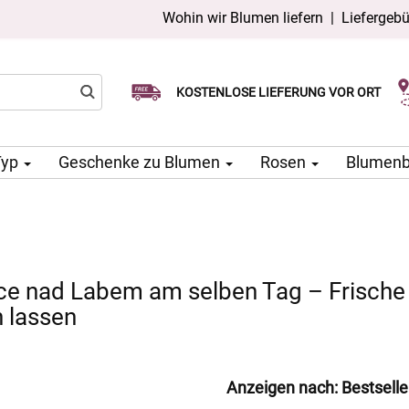
Wohin wir Blumen liefern
|
Liefergeb
Wählen Sie Ihr Lieferdatum
KOSTENLOSE LIEFERUNG VOR ORT
Lieferung am selben Tag möglich
Typ
Geschenke zu Blumen
Rosen
Blumen
ce nad Labem am selben Tag – Frische
n lassen
Anzeigen nach:
Bestselle