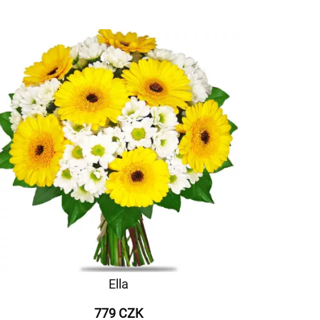
Ella
779 CZK