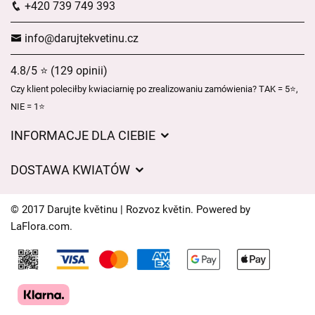
+420 739 749 393
info@darujtekvetinu.cz
4.8/5 ⭐ (129 opinii)
Czy klient poleciłby kwiaciarnię po zrealizowaniu zamówienia? TAK = 5⭐,
NIE = 1⭐
INFORMACJE DLA CIEBIE
Regulamin sklepu internetowego
DOSTAWA KWIATÓW
Ochrona danych osobowych
Opłaty za dostawę
Czasy dostawy kwiatów – przegląd możliwości
© 2017 Darujte květinu | Rozvoz květin. Powered by
Gdzie dostarczamy kwiaty
LaFlora.com
.
Ciasteczka
Kontakt