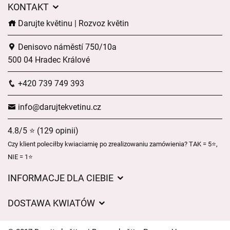
KONTAKT
Darujte květinu | Rozvoz květin
Denisovo náměstí 750/10a
500 04 Hradec Králové
+420 739 749 393
info@darujtekvetinu.cz
4.8/5 ⭐ (129 opinii)
Czy klient poleciłby kwiaciarnię po zrealizowaniu zamówienia? TAK = 5⭐,
NIE = 1⭐
INFORMACJE DLA CIEBIE
Regulamin sklepu internetowego
DOSTAWA KWIATÓW
Ochrona danych osobowych
Opłaty za dostawę
Czasy dostawy kwiatów – przegląd możliwości