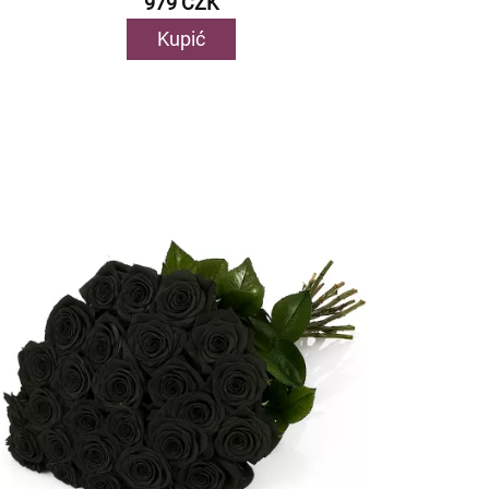
979 CZK
Kupić