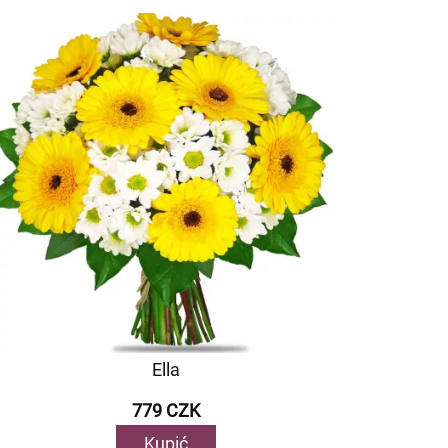
Ella
779 CZK
Kupić