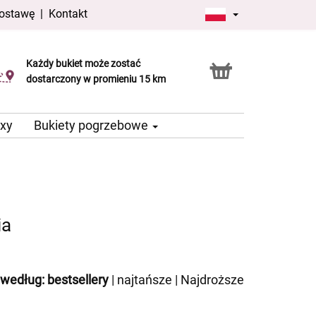
dostawę
|
Kontakt
Każdy bukiet może zostać
Usługa Click & Collect
dostarczony w promieniu 15 km
oxy
Bukiety pogrzebowe
ia
 według:
bestsellery
|
najtańsze
|
Najdroższe