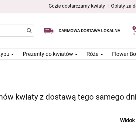
Gdzie dostarczamy kwiaty
|
Opłaty za 
Dostawa tego samego dnia
Wybierz datę dostawy
DARMOWA DOSTAWA LOKALNA
dostępna
typu
Prezenty do kwiatów
Róże
Flower B
mów kwiaty z dostawą tego samego dn
Widok