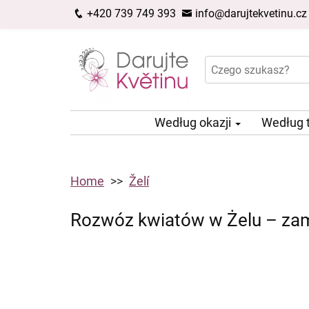
+420 739 749 393
info@darujtekvetinu.cz
Według okazji
Według 
Home
Želí
Rozwóz kwiatów w Żelu – za