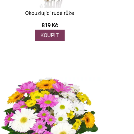
Okouzlující rudé růže
819 Kč
KOUPIT