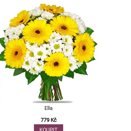
Ella
779 Kč
KOUPIT