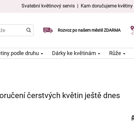
Svatební květinový servis
|
Kam doručujeme květiny
Doručujeme již v den objednávky
Rozvoz po našem městě ZDARMA
Možný výběr času a dne doručení
tiny podle druhu
Dárky ke květinám
Růže
doručení čerstvých květin ještě dnes
Ř