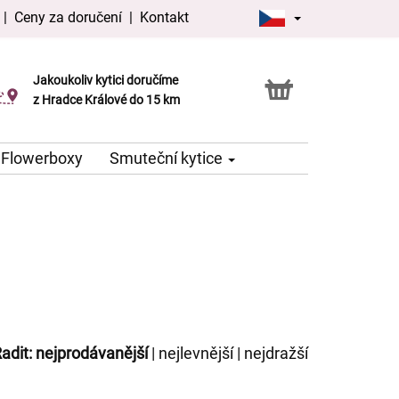
|
Ceny za doručení
|
Kontakt
Jakoukoliv kytici doručíme
Možnost vyzvednout v naší květince
z Hradce Králové do 15 km
Flowerboxy
Smuteční kytice
adit:
nejprodávanější
|
nejlevnější
|
nejdražší