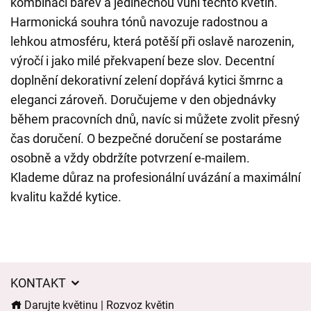
kombinaci barev a jedinečnou vůni těchto květin.
Harmonická souhra tónů navozuje radostnou a
lehkou atmosféru, která potěší při oslavě narozenin,
výročí i jako milé překvapení beze slov. Decentní
doplnění dekorativní zelení dopřává kytici šmrnc a
eleganci zároveň. Doručujeme v den objednávky
během pracovních dnů, navíc si můžete zvolit přesný
čas doručení. O bezpečné doručení se postaráme
osobně a vždy obdržíte potvrzení e-mailem.
Klademe důraz na profesionální uvázání a maximální
kvalitu každé kytice.
KONTAKT
Darujte květinu | Rozvoz květin