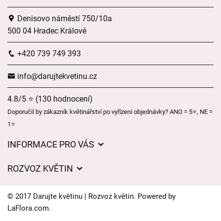
Denisovo náměstí 750/10a
500 04 Hradec Králové
+420 739 749 393
info@darujtekvetinu.cz
4.8/5 ⭐ (130 hodnocení)
Doporučil by zákazník květinářství po vyřízení objednávky? ANO = 5⭐, NE =
1⭐
INFORMACE PRO VÁS
Obchodní podmínky
ROZVOZ KVĚTIN
Ochrana osobních údajů
Ceny za doručení
Často kladené dotazy
© 2017 Darujte květinu | Rozvoz květin. Powered by
Kam doručujeme květiny
LaFlora.com
.
Časy doručení květin – přehled možností
Cookies