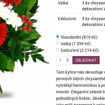
Velká
3 ks chrysa
dekorativní 
Exkluzivní
5 ks chrysa
dekorativní 
Standardní (819 Kč)
Velká (1 359 Kč)
Exkluzivní (2 219 Kč)
OBJEDNAT
Tato kytice nás okouzluje
jemných bílých chrysanth
vytvářejí harmonickou a po
interiér. Elegantní zelené l
jednotlivých květin. Skvěle
jako milá pozornost k osla