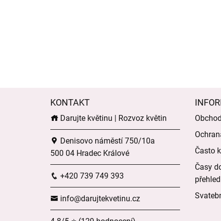
KONTAKT
INFOR
Darujte květinu | Rozvoz květin
Obchod
Ochran
Denisovo náměstí 750/10a
Často k
500 04 Hradec Králové
Časy do
+420 739 749 393
přehled
Svatebn
info@darujtekvetinu.cz