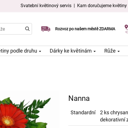
Svatební květinový servis
|
Kam doručujeme květiny
Doručujeme již v den objednávky
Rozvoz po našem městě ZDARMA
Možný výběr času a dne doručení
tiny podle druhu
Dárky ke květinám
Růže
Nanna
Standardní
2 ks chrysa
dekorativní 