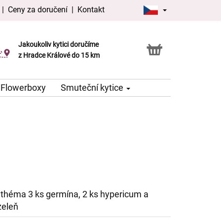
|
Ceny za doručení
|
Kontakt
Jakoukoliv kytici doručíme
Možnost vyzvednout v naší květince
z Hradce Králové do 15 km
Flowerboxy
Smuteční kytice
nthéma 3 ks germína, 2 ks hypericum a
zeleň