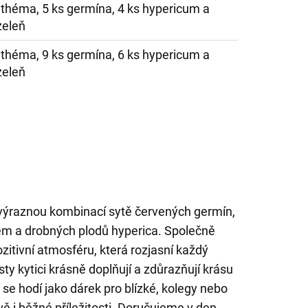
nthéma, 5 ks germína, 4 ks hypericum a
zeleň
nthéma, 9 ks germína, 6 ks hypericum a
zeleň
 výraznou kombinací sytě červených germín,
ém a drobných plodů hyperica. Společně
zitivní atmosféru, která rozjasní každý
isty kytici krásně doplňují a zdůrazňují krásu
 se hodí jako dárek pro blízké, kolegy nebo
vě i běžné příležitosti. Doručujeme v den