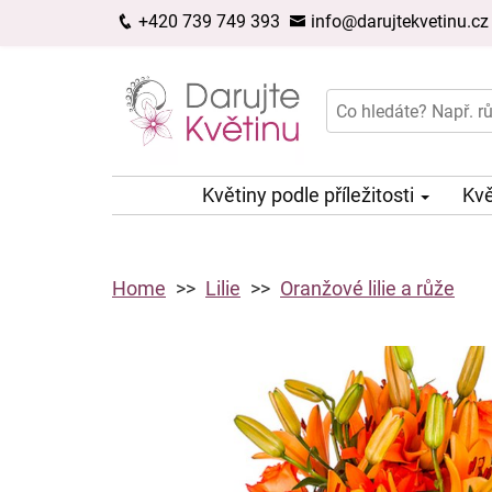
+420 739 749 393
info@darujtekvetinu.cz
Květiny podle příležitosti
Kvě
Home
Lilie
Oranžové lilie a růže