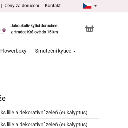
|
Ceny za doručení
|
Kontakt
Jakoukoliv kytici doručíme
Možnost vyzvednout v naší květince
z Hradce Králové do 15 km
Flowerboxy
Smuteční kytice
že
 ks lilie a dekorativní zeleň (eukalyptus)
 ks lilie a dekorativní zeleň (eukalyptus)