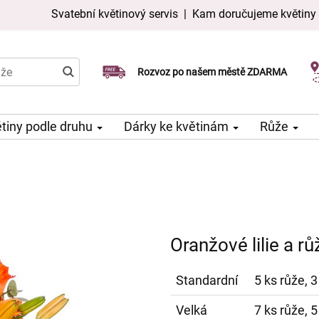
Svatební květinový servis
|
Kam doručujeme květiny
Doručujeme již v den objednávky
Rozvoz po našem městě ZDARMA
Možný výběr času a dne doručení
tiny podle druhu
Dárky ke květinám
Růže
Oranžové lilie a rů
Standardní
5 ks růže, 3
Velká
7 ks růže, 5