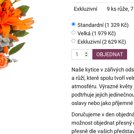
Exkluzivní
9 ks růže, 7
Standardní (1 329 Kč)
Velká (1 979 Kč)
Exkluzivní (2 629 Kč)
OBJEDNAT
Naše kytice v zářivých ods
a růží, které spolu tvoří v
atmosféru. Výrazné květy j
podtrhuje jejich jedinečno
oslavy nebo jako příjemné
Doručujeme v den objedn
možnost objednat přesný č
přesně dle vašich představ