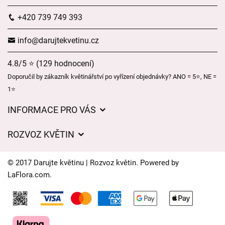
+420 739 749 393
info@darujtekvetinu.cz
4.8/5 ⭐ (129 hodnocení)
Doporučil by zákazník květinářství po vyřízení objednávky? ANO = 5⭐, NE =
1⭐
INFORMACE PRO VÁS
Obchodní podmínky
ROZVOZ KVĚTIN
Ochrana osobních údajů
Ceny za doručení
Často kladené dotazy
© 2017 Darujte květinu | Rozvoz květin. Powered by
Kam doručujeme květiny
LaFlora.com
.
Časy doručení květin – přehled možností
Cookies
Svatební květinový servis
Kontakt