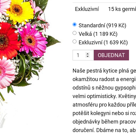
Exkluzivní
15 ks germí
Standardní (919 Kč)
Velká (1 189 Kč)
Exkluzivní (1 639 Kč)
OBJEDNAT
Naše pestrá kytice plná ge
okamžitou radost a energii
odstínů s něžnou gypsophi
velmi optimisticky. Květin
atmosféru pro každou příle
potěšit kolegyni nebo si 
objednávky během pracovn
doručení. Dbáme na to, ab