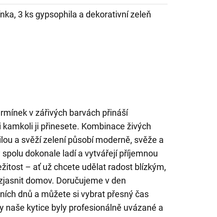
nka, 3 ks gypsophila a dekorativní zeleň
rmínek v zářivých barvách přináší
 kamkoli ji přinesete. Kombinace živých
lou a svěží zelení působí moderně, svěže a
y spolu dokonale ladí a vytvářejí příjemnou
žitost – ať už chcete udělat radost blízkým,
rozjasnit domov. Doručujeme v den
ích dnů a můžete si vybrat přesný čas
y naše kytice byly profesionálně uvázané a