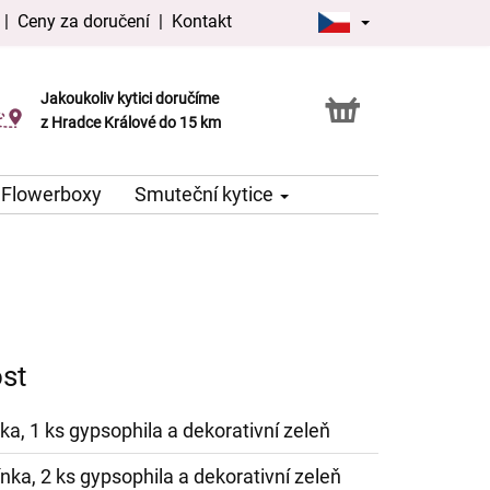
|
Ceny za doručení
|
Kontakt
Jakoukoliv kytici doručíme
Možnost vyzvednout v naší květince
z Hradce Králové do 15 km
Flowerboxy
Smuteční kytice
ost
ka, 1 ks gypsophila a dekorativní zeleň
nka, 2 ks gypsophila a dekorativní zeleň