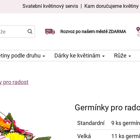
Svatební květinový servis
|
Kam doručujeme květiny
Doručujeme již v den objednávky
Rozvoz po našem městě ZDARMA
Možný výběr času a dne doručení
tiny podle druhu
Dárky ke květinám
Růže
 pro radost
Germínky pro rad
Standardní
9 ks germín
Velká
11 ks germí