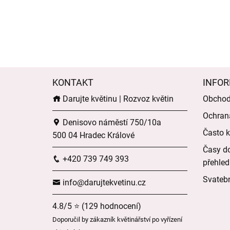
KONTAKT
INFOR
Darujte květinu | Rozvoz květin
Obchod
Ochran
Denisovo náměstí 750/10a
Často k
500 04 Hradec Králové
Časy do
+420 739 749 393
přehled
Svatebn
info@darujtekvetinu.cz
4.8/5 ⭐ (129 hodnocení)
Doporučil by zákazník květinářství po vyřízení