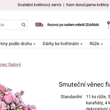
Svatební květinový servis
|
Kam doručujeme květiny
Doručujeme již v den objednávky
Rozvoz po našem městě ZDARMA
Možný výběr času a dne doručení
tiny podle druhu
Dárky ke květinám
Růže
nec fialový
Smuteční věnec fi
Standardní
11 ks růže, 
karafiáty, 4
dekorativní 