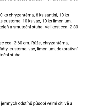
10 ks chryzantéma, 8 ks santini, 10 ks
 ks eustoma, 10 ks vax, 10 ks limonium,
zeleň a smuteční stuha. Velikost cca. Ø 80
ec cca. Ø 60 cm. Růže, chryzantéma,
afiáty, eustoma, vax, limonium, dekorativní
teční stuha.
jemných odstínů působí velmi citlivě a