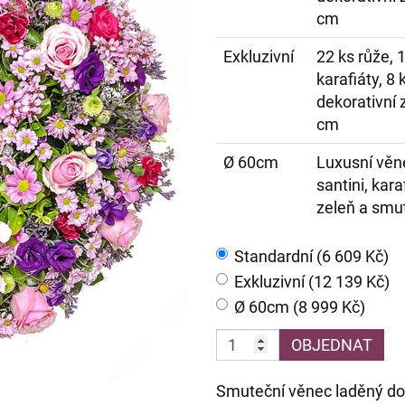
cm
Exkluzivní
22 ks růže, 
karafiáty, 8
dekorativní 
cm
Ø 60cm
Luxusní věn
santini, kar
zeleň a smu
Standardní (6 609 Kč)
Exkluzivní (12 139 Kč)
Ø 60cm (8 999 Kč)
OBJEDNAT
Smuteční věnec laděný do 