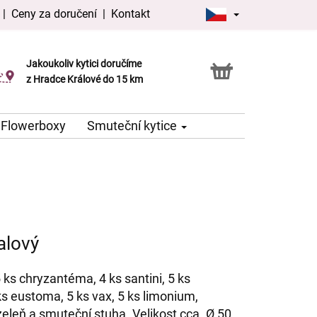
|
Ceny za doručení
|
Kontakt
Jakoukoliv kytici doručíme
Možnost vyzvednout v naší květince
z Hradce Králové do 15 km
Flowerboxy
Smuteční kytice
alový
5 ks chryzantéma, 4 ks santini, 5 ks
 ks eustoma, 5 ks vax, 5 ks limonium,
zeleň a smuteční stuha. Velikost cca. Ø 50