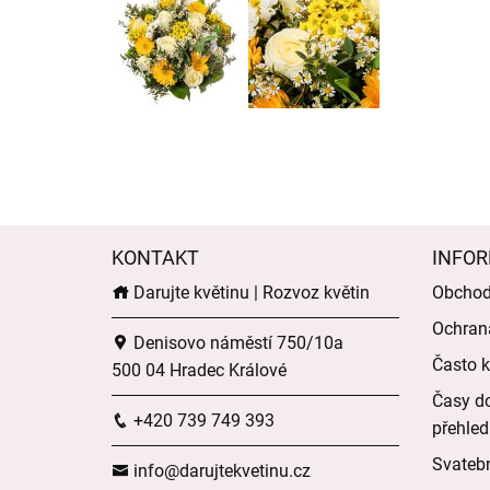
KONTAKT
INFOR
Darujte květinu | Rozvoz květin
Obchod
Ochran
Denisovo náměstí 750/10a
Často k
500 04 Hradec Králové
Časy do
+420 739 749 393
přehled
Svatebn
info@darujtekvetinu.cz