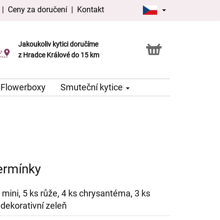
|
Ceny za doručení
|
Kontakt
Jakoukoliv kytici doručíme
Možnost vyzvednout v naší květince
z Hradce Králové do 15 km
Flowerboxy
Smuteční kytice
germínky
 mini, 5 ks růže, 4 ks chrysantéma, 3 ks
dekorativní zeleň