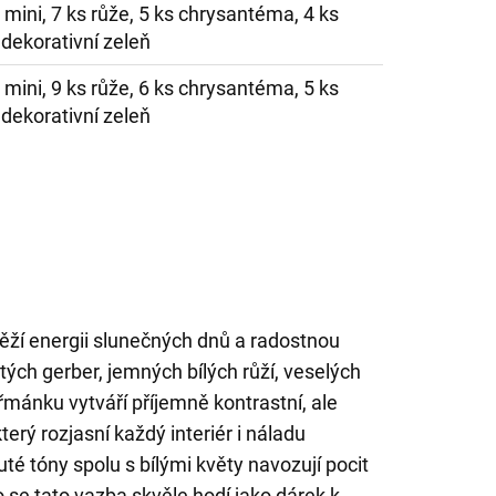
 mini, 7 ks růže, 5 ks chrysantéma, 4 ks
dekorativní zeleň
 mini, 9 ks růže, 6 ks chrysantéma, 5 ks
dekorativní zeleň
věží energii slunečných dnů a radostnou
ých gerber, jemných bílých růží, veselých
ánku vytváří příjemně kontrastní, ale
erý rozjasní každý interiér i náladu
é tóny spolu s bílými květy navozují pocit
o se tato vazba skvěle hodí jako dárek k