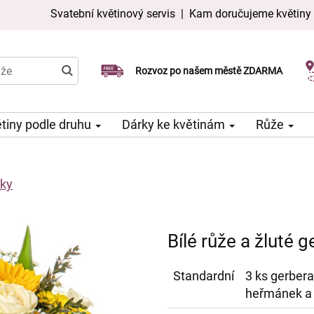
Svatební květinový servis
|
Kam doručujeme květiny
Doručujeme již v den objednávky
Rozvoz po našem městě ZDARMA
Možný výběr času a dne doručení
tiny podle druhu
Dárky ke květinám
Růže
nky
Bílé růže a žluté 
Standardní
3 ks gerbera
heřmánek a 