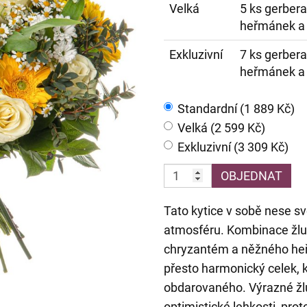
Velká
5 ks gerbera
heřmánek a 
Exkluzivní
7 ks gerbera
heřmánek a 
Standardní (1 889 Kč)
Velká (2 599 Kč)
Exkluzivní (3 309 Kč)
OBJEDNAT
Tato kytice v sobě nese s
atmosféru. Kombinace žlut
chryzantém a něžného heřm
přesto harmonický celek, kt
obdarovaného. Výrazné žlut
optimistické lehkosti, prot