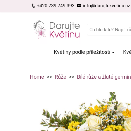
+420 739 749 393
info@darujtekvetinu.cz
Květiny podle příležitosti
Kvě
Home
Růže
Bílé růže a žluté germí