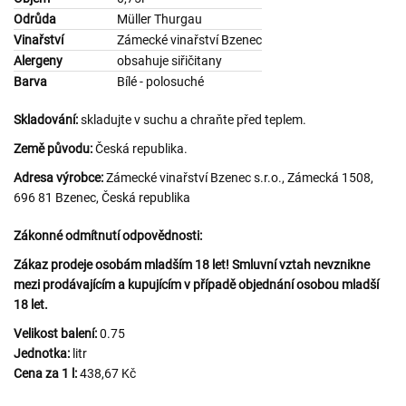
Odrůda
Müller Thurgau
Vinařství
Zámecké vinařství Bzenec
Alergeny
obsahuje siřičitany
Barva
Bílé - polosuché
Skladování:
skladujte v suchu a chraňte před teplem.
Země původu:
Česká republika.
Adresa výrobce:
Zámecké vinařství Bzenec s.r.o., Zámecká 1508,
696 81 Bzenec, Česká republika
Zákonné odmítnutí odpovědnosti:
Zákaz prodeje osobám mladším 18 let! Smluvní vztah nevznikne
mezi prodávajícím a kupujícím v případě objednání osobou mladší
18 let.
Velikost balení:
0.75
Jednotka:
litr
Cena za 1 l:
438,67 Kč