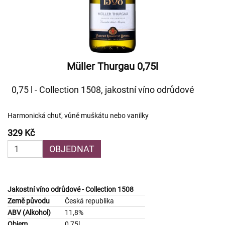
Müller Thurgau 0,75l
0,75 l - Collection 1508, jakostní víno odrůdové
Harmonická chuť, vůně muškátu nebo vanilky
329 Kč
OBJEDNAT
Jakostní víno odrůdové - Collection 1508
Země původu
Česká republika
ABV (Alkohol)
11,8%
Objem
0,75l