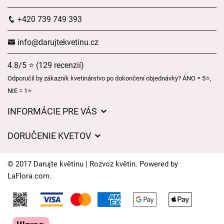
+420 739 749 393
info@darujtekvetinu.cz
4.8/5 ⭐ (129 recenzií)
Odporučil by zákazník kvetinárstvo po dokončení objednávky? ÁNO = 5⭐,
NIE = 1⭐
INFORMÁCIE PRE VÁS
Všeobecné obchodné podmienky
DORUČENIE KVETOV
Ochrana osobných údajov
Poplatky za doručenie
Časy doručenia kvetov – prehľad možností
© 2017 Darujte květinu | Rozvoz květin. Powered by
Kam doručujeme kvety
LaFlora.com
.
Súbory cookie
Kontaktujte nás