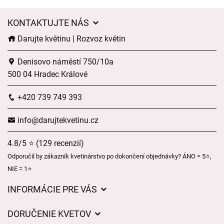
KONTAKTUJTE NÁS
Darujte květinu | Rozvoz květin
Denisovo náměstí 750/10a
500 04 Hradec Králové
+420 739 749 393
info@darujtekvetinu.cz
4.8/5 ⭐ (129 recenzií)
Odporučil by zákazník kvetinárstvo po dokončení objednávky? ÁNO = 5⭐,
NIE = 1⭐
INFORMÁCIE PRE VÁS
Všeobecné obchodné podmienky
DORUČENIE KVETOV
Ochrana osobných údajov