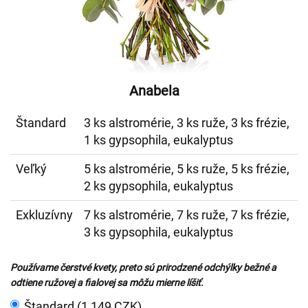
Anabela
Štandard
3 ks alstromérie, 3 ks ruže, 3 ks frézie,
1 ks gypsophila, eukalyptus
Veľký
5 ks alstromérie, 5 ks ruže, 5 ks frézie,
2 ks gypsophila, eukalyptus
Exkluzívny
7 ks alstromérie, 7 ks ruže, 7 ks frézie,
3 ks gypsophila, eukalyptus
Používame čerstvé kvety, preto sú prirodzené odchýlky bežné a
odtiene ružovej a fialovej sa môžu mierne líšiť.
Štandard (1 149 CZK)