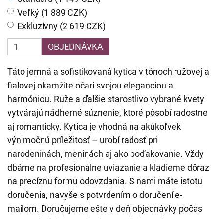
Veľký (1 889 CZK)
Exkluzívny (2 619 CZK)
OBJEDNÁVKA
Táto jemná a sofistikovaná kytica v tónoch ružovej a
fialovej okamžite očarí svojou eleganciou a
harmóniou. Ruže a ďalšie starostlivo vybrané kvety
vytvárajú nádherné súznenie, ktoré pôsobí radostne
aj romanticky. Kytica je vhodná na akúkoľvek
výnimočnú príležitosť – urobí radosť pri
narodeninách, meninách aj ako poďakovanie. Vždy
dbáme na profesionálne uviazanie a kladieme dôraz
na precíznu formu odovzdania. S nami máte istotu
doručenia, navyše s potvrdením o doručení e-
mailom. Doručujeme ešte v deň objednávky počas