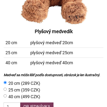
Plyšový medvedík
20 cm
plyšový medveď 20cm
25 cm
plyšový medveď 25cm
40 cm
plyšový medveď 40cm
Medveď sa môže líšiť podľa dostupnosti, obrázok je len ilustračný.
20 cm (289 CZK)
25 cm (359 CZK)
40 cm (499 CZK)
OBJEDNÁVKA