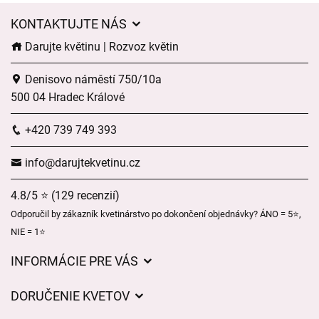
KONTAKTUJTE NÁS
Darujte květinu | Rozvoz květin
Denisovo náměstí 750/10a
500 04 Hradec Králové
+420 739 749 393
info@darujtekvetinu.cz
4.8/5 ⭐ (129 recenzií)
Odporučil by zákazník kvetinárstvo po dokončení objednávky? ÁNO = 5⭐,
NIE = 1⭐
INFORMÁCIE PRE VÁS
Všeobecné obchodné podmienky
DORUČENIE KVETOV
Ochrana osobných údajov
Poplatky za doručenie