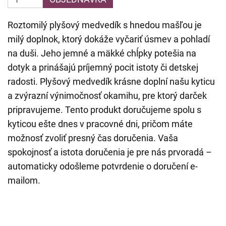
Roztomilý plyšový medvedík s hnedou mašľou je
milý doplnok, ktorý dokáže vyčariť úsmev a pohladí
na duši. Jeho jemné a mäkké chĺpky potešia na
dotyk a prinášajú príjemný pocit istoty či detskej
radosti. Plyšový medvedík krásne doplní našu kyticu
a zvýrazní výnimočnosť okamihu, pre ktorý darček
pripravujeme. Tento produkt doručujeme spolu s
kyticou ešte dnes v pracovné dni, pričom máte
možnosť zvoliť presný čas doručenia. Vaša
spokojnosť a istota doručenia je pre nás prvoradá –
automaticky odošleme potvrdenie o doručení e-
mailom.