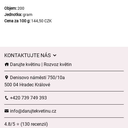
Objem:
200
Jednotka:
gram
Cena za 100 g:
144,50 CZK
KONTAKTUJTE NÁS
Darujte květinu | Rozvoz květin
Denisovo náměstí 750/10a
500 04 Hradec Králové
+420 739 749 393
info@darujtekvetinu.cz
4.8/5 ⭐ (130 recenzií)