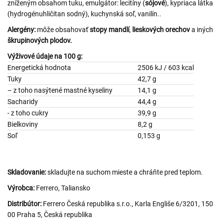
zníženým obsahom tuku, emulgátor: lecitíny (
sójové
), kypriaca látka
(hydrogénuhličitan sodný), kuchynská soľ, vanilín..
Alergény:
môže obsahovať
stopy mandlí
,
lieskových orechov
a iných
škrupinových plodov.
Výživové údaje na 100 g:
Energetická hodnota
2506 kJ / 603 kcal
Tuky
42,7 g
– z toho nasýtené mastné kyseliny
14,1 g
Sacharidy
44,4 g
- z toho cukry
39,9 g
Bielkoviny
8,2 g
Soľ
0,153 g
Skladovanie:
skladujte na suchom mieste a chráňte pred teplom.
Výrobca:
Ferrero, Taliansko
Distribútor:
Ferrero Česká republika s.r.o., Karla Engliše 6/3201, 150
00 Praha 5, Česká republika