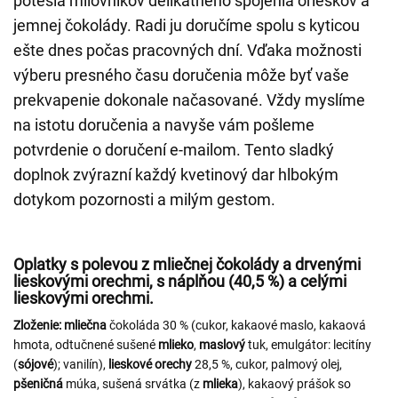
potešia milovníkov delikátneho spojenia orieškov a
jemnej čokolády. Radi ju doručíme spolu s kyticou
ešte dnes počas pracovných dní. Vďaka možnosti
výberu presného času doručenia môže byť vaše
prekvapenie dokonale načasované. Vždy myslíme
na istotu doručenia a navyše vám pošleme
potvrdenie o doručení e-mailom. Tento sladký
doplnok zvýrazní každý kvetinový dar hlbokým
dotykom pozornosti a milým gestom.
Oplatky s polevou z mliečnej čokolády a drvenými
lieskovými orechmi, s náplňou (40,5 %) a celými
lieskovými orechmi.
Zloženie:
mliečna
čokoláda 30 % (cukor, kakaové maslo, kakaová
hmota, odtučnené sušené
mlieko
,
maslový
tuk, emulgátor: lecitíny
(
sójové
); vanilín),
lieskové orechy
28,5 %, cukor, palmový olej,
pšeničná
múka, sušená srvátka (z
mlieka
), kakaový prášok so