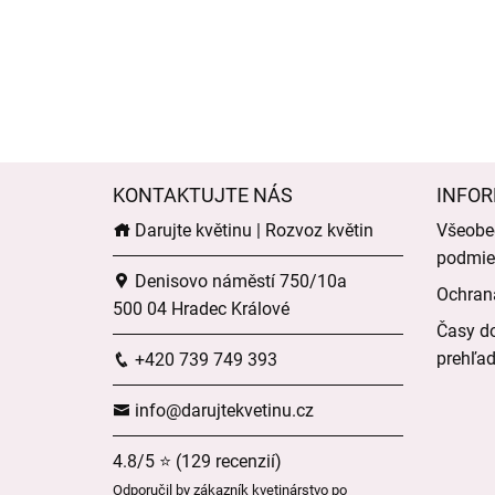
KONTAKTUJTE NÁS
INFOR
Darujte květinu | Rozvoz květin
Všeobe
podmie
Denisovo náměstí 750/10a
Ochran
500 04 Hradec Králové
Časy do
prehľa
+420 739 749 393
info@darujtekvetinu.cz
4.8/5 ⭐ (129 recenzií)
Odporučil by zákazník kvetinárstvo po