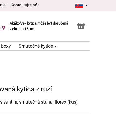
nie
|
Kontaktujte nás
Akákoľvek kytica môže byť doručená
Služba Click & Collect
v okruhu 15 km
 boxy
Smútočné kytice
aná kytica z ruží
ks santini, smutečná stuha, florex (kus),