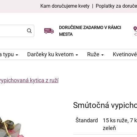
Kam doručujeme kvety
|
Poplatky za doruče
DORUČENIE ZADARMO V RÁMCI
Vyberte si dátum doručenia
Doručenie v ten istý deň k dispozícii
MESTA
a typu
Darčeky ku kvetom
Ruže
Kvetinové
pichovaná kytica z ruží
Smútočná vypichov
Štandard
15 ks ruže, 7 
zeleň