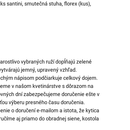
 ks santini, smutečná stuha, florex (kus),
ostlivo vybraných ruží dopĺňajú zelené
 vytvárajú jemný, upravený vzhľad.
uchým nápisom podčiarkuje celkový dojem.
ažeme v našom kvetinárstve s dôrazom na
acovných dní zabezpečujeme doručenie ešte v
ťou výberu presného času doručenia.
nie o doručení e-mailom a istota, že kytica
učíme aj priamo do obradnej siene, kostola