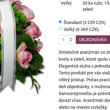
Veľký
30 ks ruže, 15
zeleň
Štandard (3 239 CZK)
Veľký (6 369 CZK)
OBJEDNÁVKA
Smútočné aranžmán zo star
kvety a zeleň, ktoré spolu
Elegantná stuha s jednod
Tento produkt pre vás vi
citlivý prístup. Počas pr
deň objednávky, s možnos
Samozrejmosťou je potvrde
dorazí včas. Aranžmán dor
alebo na miesto rozlúčky.