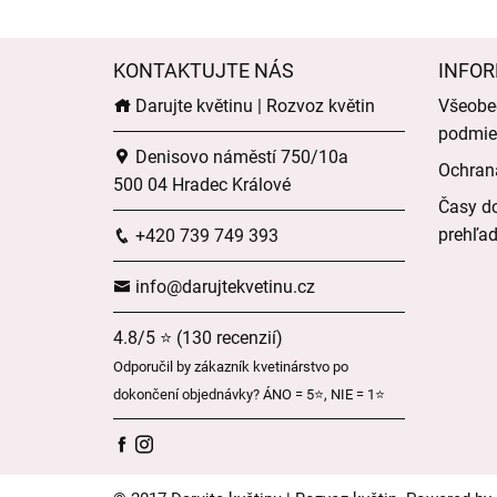
KONTAKTUJTE NÁS
INFOR
Darujte květinu | Rozvoz květin
Všeobe
podmie
Denisovo náměstí 750/10a
Ochran
500 04 Hradec Králové
Časy do
prehľa
+420 739 749 393
info@darujtekvetinu.cz
4.8/5 ⭐ (130 recenzií)
Odporučil by zákazník kvetinárstvo po
dokončení objednávky? ÁNO = 5⭐, NIE = 1⭐