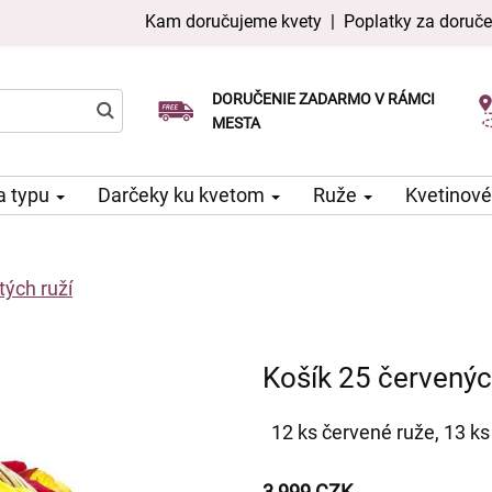
Kam doručujeme kvety
|
Poplatky za doruče
DORUČENIE ZADARMO V RÁMCI
Vyberte si dátum doručenia
Doručenie v ten istý deň k dispozícii
MESTA
a typu
Darčeky ku kvetom
Ruže
Kvetinové
tých ruží
Košík 25 červených
12 ks červené ruže, 13 ks 
3 999 CZK