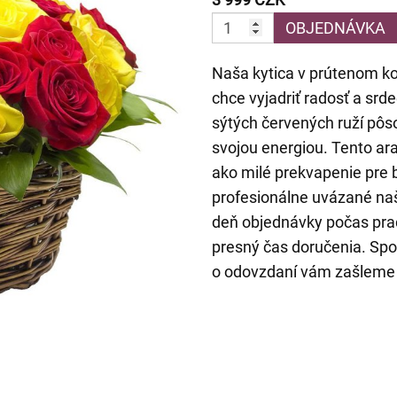
OBJEDNÁVKA
Naša kytica v prútenom ko
chce vyjadriť radosť a srd
sýtých červených ruží pôso
svojou energiou. Tento ar
ako milé prekvapenie pre b
profesionálne uvázané naš
deň objednávky počas prac
presný čas doručenia. Spo
o odovzdaní vám zašleme