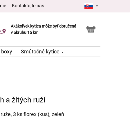
nie
|
Kontaktujte nás
Akákoľvek kytica môže byť doručená
Služba Click & Collect
v okruhu 15 km
 boxy
Smútočné kytice
 a žltých ruží
ruže, 3 ks florex (kus), zeleň