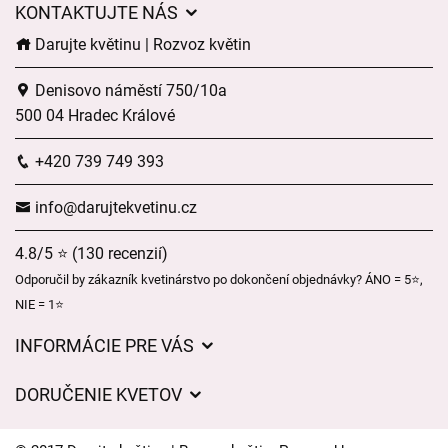
KONTAKTUJTE NÁS
Darujte květinu | Rozvoz květin
Denisovo náměstí 750/10a
500 04 Hradec Králové
+420 739 749 393
info@darujtekvetinu.cz
4.8/5 ⭐ (130 recenzií)
Odporučil by zákazník kvetinárstvo po dokončení objednávky? ÁNO = 5⭐,
NIE = 1⭐
INFORMÁCIE PRE VÁS
Všeobecné obchodné podmienky
DORUČENIE KVETOV
Ochrana osobných údajov
Poplatky za doručenie
Časy doručenia kvetov – prehľad možností