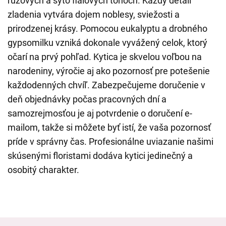
ružových a sýto fialových tónoch. Každý detail
zladenia vytvára dojem noblesy, sviežosti a
prirodzenej krásy. Pomocou eukalyptu a drobného
gypsomilku vzniká dokonale vyvážený celok, ktorý
očarí na prvý pohľad. Kytica je skvelou voľbou na
narodeniny, výročie aj ako pozornosť pre potešenie
každodenných chvíľ. Zabezpečujeme doručenie v
deň objednávky počas pracovných dní a
samozrejmosťou je aj potvrdenie o doručení e-
mailom, takže si môžete byť istí, že vaša pozornosť
príde v správny čas. Profesionálne uviazanie našimi
skúsenými floristami dodáva kytici jedinečný a
osobitý charakter.