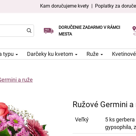
Kam doručujeme kvety
|
Poplatky za doruče
DORUČENIE ZADARMO V RÁMCI
Vyberte si dátum doručenia
Doručenie v ten istý deň k dispozícii
MESTA
a typu
Darčeky ku kvetom
Ruže
Kvetinové
ermini a ruže
Ružové Germini a 
Veľký
5 ks gerbera 
gypsophila, 