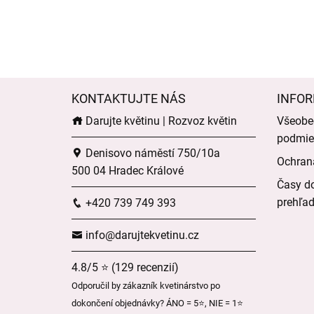
KONTAKTUJTE NÁS
INFOR
Darujte květinu | Rozvoz květin
Všeobe
podmie
Denisovo náměstí 750/10a
Ochran
500 04 Hradec Králové
Časy do
prehľa
+420 739 749 393
info@darujtekvetinu.cz
4.8/5 ⭐ (129 recenzií)
Odporučil by zákazník kvetinárstvo po
dokončení objednávky? ÁNO = 5⭐, NIE = 1⭐