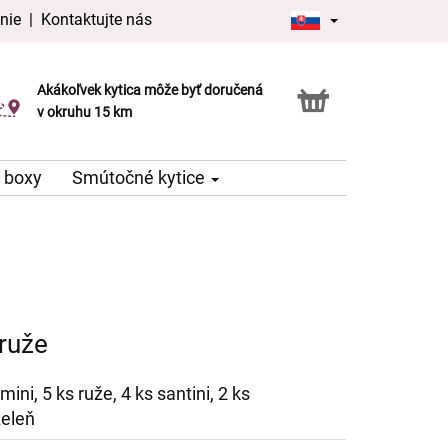
nie
|
Kontaktujte nás
Akákoľvek kytica môže byť doručená
Služba Click & Collect
v okruhu 15 km
 boxy
Smútočné kytice
ruže
mini, 5 ks ruže, 4 ks santini, 2 ks
zeleň