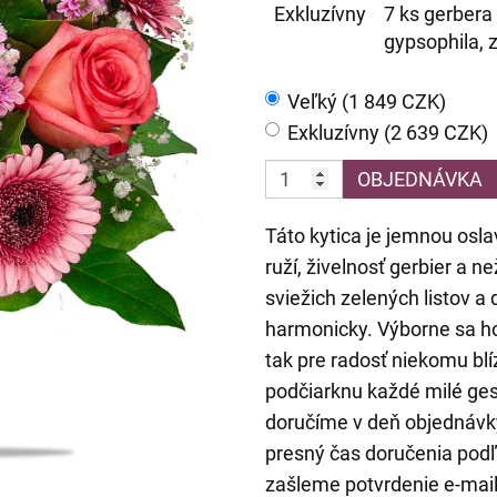
Exkluzívny
7 ks gerbera 
gypsophila, 
Veľký (1 849 CZK)
Exkluzívny (2 639 CZK)
OBJEDNÁVKA
Táto kytica je jemnou osla
ruží, živelnosť gerbier a
sviežich zelených listov a
harmonicky. Výborne sa hod
tak pre radosť niekomu blí
podčiarknu každé milé ge
doručíme v deň objednávk
presný čas doručenia podľ
zašleme potvrdenie e-mai