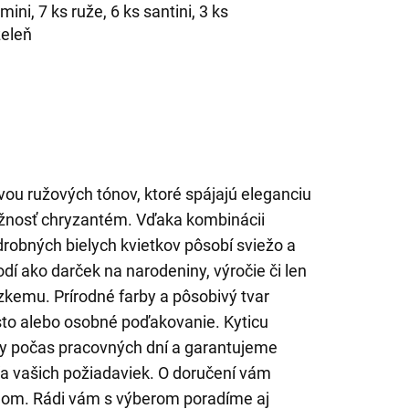
mini, 7 ks ruže, 6 ks santini, 3 ks
zeleň
vou ružových tónov, ktoré spájajú eleganciu
 nežnosť chryzantém. Vďaka kombinácii
 drobných bielych kvietkov pôsobí sviežo a
í ako darček na narodeniny, výročie či len
zkemu. Prírodné farby a pôsobivý tvar
sto alebo osobné poďakovanie. Kyticu
y počas pracovných dní a garantujeme
a vašich požiadaviek. O doručení vám
lom. Rádi vám s výberom poradíme aj