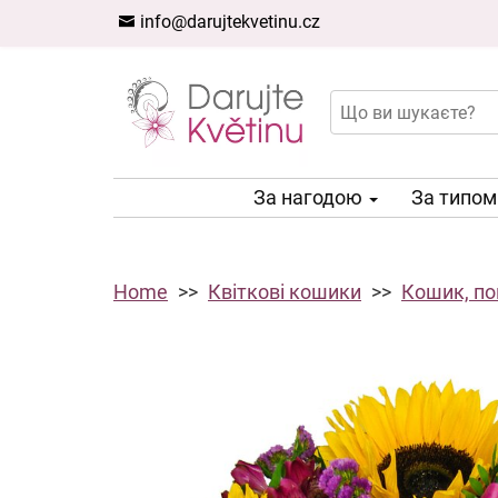
info@darujtekvetinu.cz
За нагодою
За типо
Home
Квіткові кошики
Кошик, по