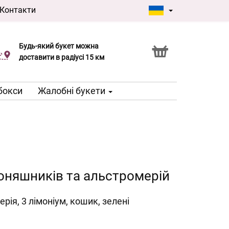
Контакти
Будь-який букет можна
Послуга Click & Collect
доставити в радіусі 15 км
 бокси
Жалобні букети
оняшників та альстромерій
рія, 3 лімоніум, кошик, зелені