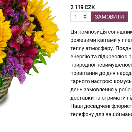
2 119 CZK
ЗАМОВИТИ
Ця композиція соняшник
рожевими квітами у пле
теплу атмосферу. Поєдн
енергію та підкреслює р
природної невимушеності
привітання до дня народ
гарного настрою комусь
день замовлення у робоч
доставки та отримати 
Наші досвідчені флорист
телефону для вашої макс