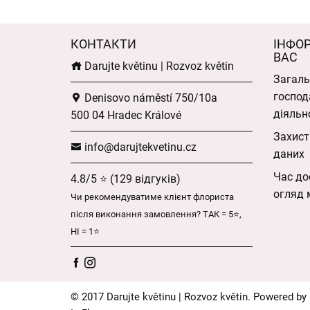
КОНТАКТИ
ІНФО
ВАС
Darujte květinu | Rozvoz květin
Загаль
господ
Denisovo náměstí 750/10a
діяльн
500 04 Hradec Králové
Захист
info@darujtekvetinu.cz
даних
Час до
4.8/5 ⭐ (129 відгуків)
огляд 
Чи рекомендуватиме клієнт флориста
після виконання замовлення? ТАК = 5⭐,
НІ = 1⭐
© 2017 Darujte květinu | Rozvoz květin. Powered by