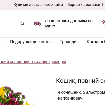
Куди ми доставляємо квіти
|
Вартість доставки
|
БЕЗКОШТОВНА ДОСТАВКА ПО
Виберіть дату доставки
Доставка в той же день доступна
МІСТУ
м
Подарунки до квітів
Троянди
Квіткові
вний соняшників та альстромерій
Кошик, повний с
4 соняшник, 5 альстроме
наповнювачі