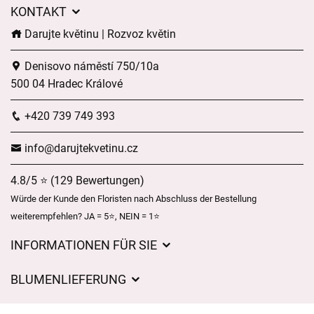
KONTAKT
Darujte květinu | Rozvoz květin
Denisovo náměstí 750/10a
500 04 Hradec Králové
+420 739 749 393
info@darujtekvetinu.cz
4.8/5 ⭐ (129 Bewertungen)
Würde der Kunde den Floristen nach Abschluss der Bestellung
weiterempfehlen? JA = 5⭐, NEIN = 1⭐
INFORMATIONEN FÜR SIE
Geschäftsbedingungen
BLUMENLIEFERUNG
Datenschutz
Liefergebühren
Lieferzeiten für Blumen – Übersicht der Möglichkeiten