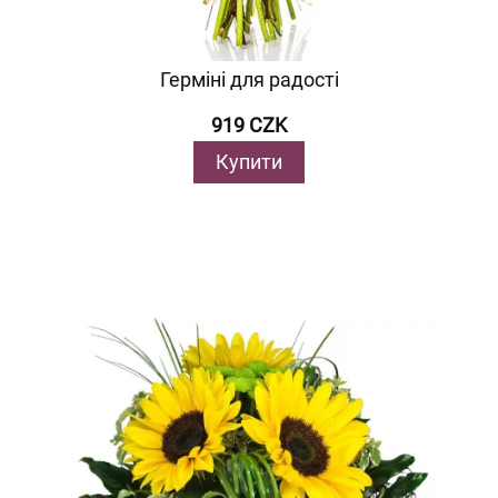
Герміні для радості
919 CZK
Купити