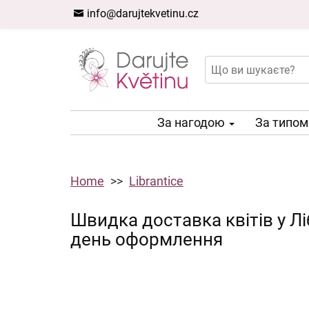
info@darujtekvetinu.cz
За нагодою
За типо
Home
Librantice
Швидка доставка квітів у Лі
день оформлення