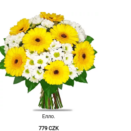
Елло.
779 CZK