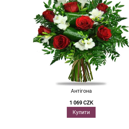
Антігона
1 069 CZK
Купити