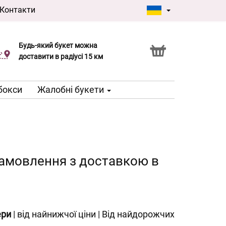
Контакти
Будь-який букет можна
Послуга Click & Collect
доставити в радіусі 15 км
 бокси
Жалобні букети
 замовлення з доставкою в
ери
|
від найнижчої ціни
|
Від найдорожчих