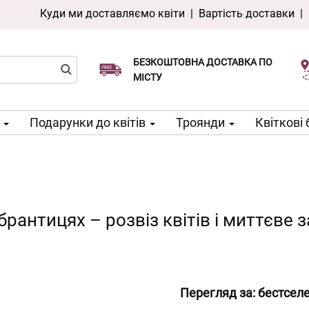
Куди ми доставляємо квіти
|
Вартість доставки
|
БЕЗКОШТОВНА ДОСТАВКА ПО
Виберіть дату доставки
Доставка в той же день доступна
МІСТУ
м
Подарунки до квітів
Троянди
Квіткові
брантицях – розвіз квітів і миттєве
Перегляд за:
бестсел