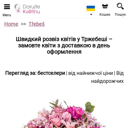
Кошик
Пошук
Menu
Home
Třebeš
Швидкий розвіз квітів у Тржебеші –
замовте квіти з доставкою в день
оформлення
Перегляд за:
бестселери
|
від найнижчої ціни
|
Від
найдорожчих