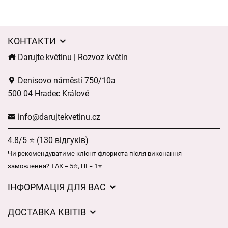
КОНТАКТИ
Darujte květinu | Rozvoz květin
Denisovo náměstí 750/10a
500 04 Hradec Králové
info@darujtekvetinu.cz
4.8/5 ⭐ (130 відгуків)
Чи рекомендуватиме клієнт флориста після виконання
замовлення? ТАК = 5⭐, НІ = 1⭐
ІНФОРМАЦІЯ ДЛЯ ВАС
Загальні умови ведення господарської діяльності
ДОСТАВКА КВІТІВ
Захист персональних даних