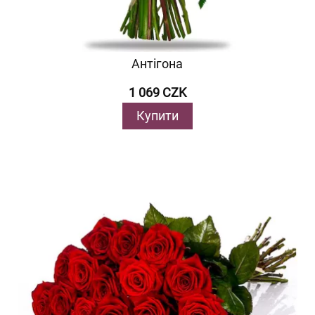
Антігона
1 069 CZK
Купити