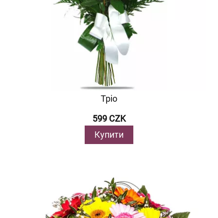
Тріо
599 CZK
Купити