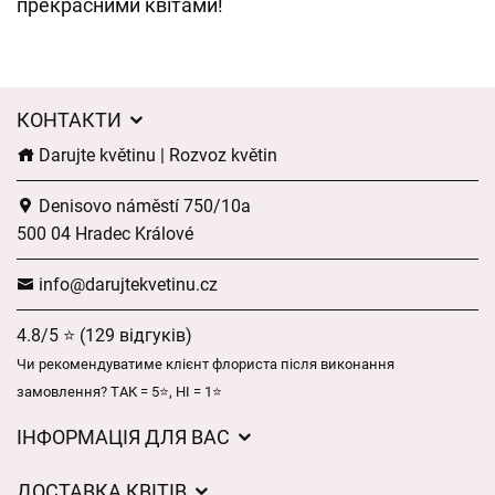
прекрасними квітами!
КОНТАКТИ
Darujte květinu | Rozvoz květin
Denisovo náměstí 750/10a
500 04 Hradec Králové
info@darujtekvetinu.cz
4.8/5 ⭐ (129 відгуків)
Чи рекомендуватиме клієнт флориста після виконання
замовлення? ТАК = 5⭐, НІ = 1⭐
ІНФОРМАЦІЯ ДЛЯ ВАС
Загальні умови ведення господарської діяльності
ДОСТАВКА КВІТІВ