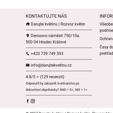
KONTAKTUJTE NÁS
INFOR
Darujte květinu | Rozvoz květin
Všeobe
podmie
Denisovo náměstí 750/10a
Ochran
500 04 Hradec Králové
Časy do
prehľa
+420 739 749 393
info@darujtekvetinu.cz
4.8/5 ⭐ (129 recenzií)
Odporučil by zákazník kvetinárstvo po
dokončení objednávky? ÁNO = 5⭐, NIE = 1⭐