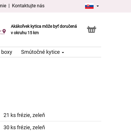
nie
|
Kontaktujte nás
Akákoľvek kytica môže byť doručená
Služba Click & Collect
v okruhu 15 km
 boxy
Smútočné kytice
21 ks frézie, zeleň
30 ks frézie, zeleň