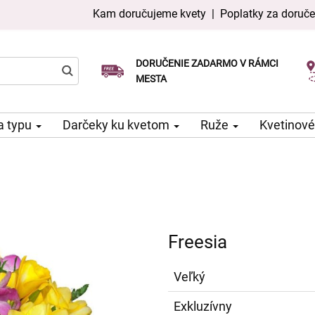
Kam doručujeme kvety
|
Poplatky za doruče
DORUČENIE ZADARMO V RÁMCI
Vyberte si dátum doručenia
Doručenie v ten istý deň k dispozícii
MESTA
a typu
Darčeky ku kvetom
Ruže
Kvetinové
Freesia
Veľký
Exkluzívny