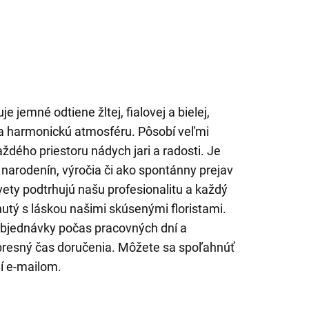
e jemné odtiene žltej, fialovej a bielej,
ú a harmonickú atmosféru. Pôsobí veľmi
aždého priestoru nádych jari a radosti. Je
 narodenín, výročia či ako spontánny prejav
vety podtrhujú našu profesionalitu a každý
hnutý s láskou našimi skúsenými floristami.
objednávky počas pracovných dní a
resný čas doručenia. Môžete sa spoľahnúť
ní e-mailom.