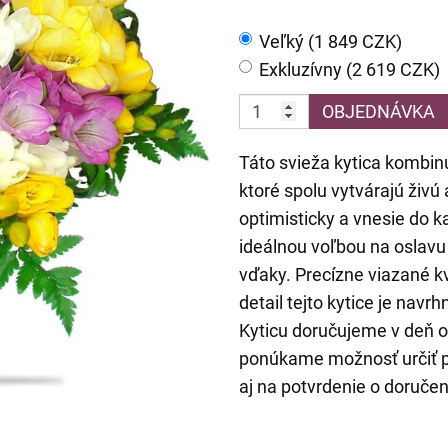
Veľký (1 849 CZK)
Exkluzívny (2 619 CZK)
OBJEDNÁVKA
Táto svieža kytica kombinuj
ktoré spolu vytvárajú živ
optimisticky a vnesie do k
ideálnou voľbou na oslavu
vďaky. Precízne viazané k
detail tejto kytice je navr
Kyticu doručujeme v deň 
ponúkame možnosť určiť p
aj na potvrdenie o doruče