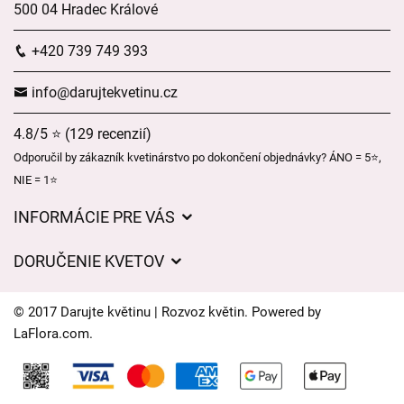
500 04 Hradec Králové
+420 739 749 393
info@darujtekvetinu.cz
4.8/5 ⭐ (129 recenzií)
Odporučil by zákazník kvetinárstvo po dokončení objednávky? ÁNO = 5⭐,
NIE = 1⭐
INFORMÁCIE PRE VÁS
Všeobecné obchodné podmienky
DORUČENIE KVETOV
Ochrana osobných údajov
Poplatky za doručenie
Časy doručenia kvetov – prehľad možností
© 2017 Darujte květinu | Rozvoz květin. Powered by
Kam doručujeme kvety
LaFlora.com
.
Súbory cookie
Kontaktujte nás