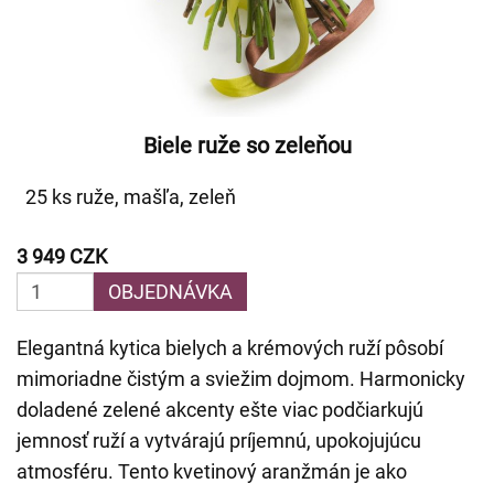
Biele ruže so zeleňou
25 ks ruže, mašľa, zeleň
3 949 CZK
OBJEDNÁVKA
Elegantná kytica bielych a krémových ruží pôsobí
mimoriadne čistým a sviežim dojmom. Harmonicky
doladené zelené akcenty ešte viac podčiarkujú
jemnosť ruží a vytvárajú príjemnú, upokojujúcu
atmosféru. Tento kvetinový aranžmán je ako