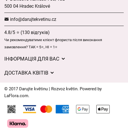
500 04 Hradec Králové
info@darujtekvetinu.cz
4.8/5 ⭐ (130 відгуків)
Чи рекомендуватиме клієнт флориста після виконання
замовлення? ТАК = 5⭐, НІ = 1⭐
ІНФОРМАЦІЯ ДЛЯ ВАС
Загальні умови ведення господарської діяльності
ДОСТАВКА КВІТІВ
Захист персональних даних
Вартість доставки
Час доставки квітів – огляд можливостей
© 2017 Darujte květinu | Rozvoz květin. Powered by
Куди ми доставляємо квіти
LaFlora.com
.
Файли cookie
Контакти