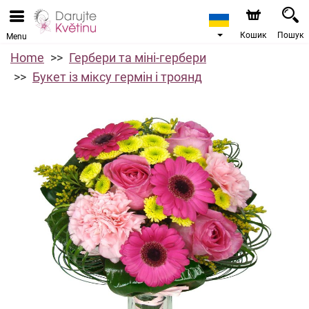
Кошик
Пошук
Menu
Home
Гербери та міні-гербери
Букет із міксу гермін і троянд