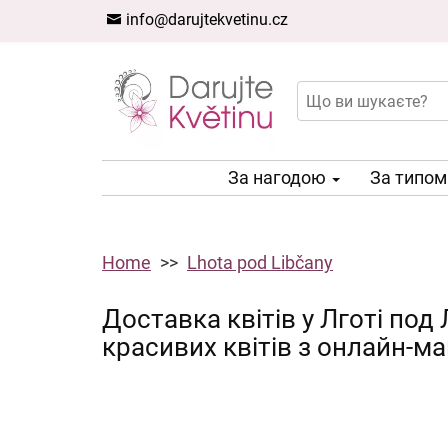
info@darujtekvetinu.cz
За нагодою
За типо
Home
Lhota pod Libčany
Доставка квітів у Лготі по
красивих квітів з онлайн-м