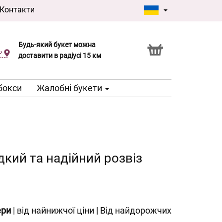
Контакти
Будь-який букет можна
Послуга Click & Collect
доставити в радіусі 15 км
 бокси
Жалобні букети
дкий та надійний розвіз
ери
|
від найнижчої ціни
|
Від найдорожчих