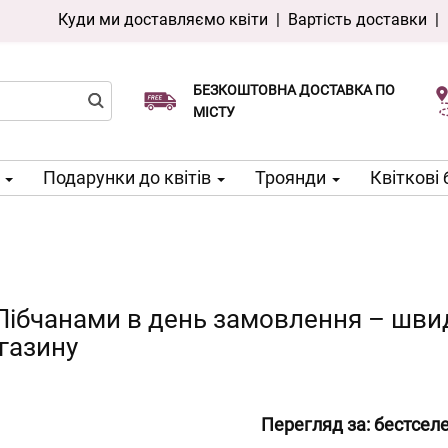
Куди ми доставляємо квіти
|
Вартість доставки
|
БЕЗКОШТОВНА ДОСТАВКА ПО
Виберіть дату доставки
Доставка в той же день доступна
МІСТУ
м
Подарунки до квітів
Троянди
Квіткові
д Лібчанами в день замовлення – шви
агазину
Перегляд за:
бестсел