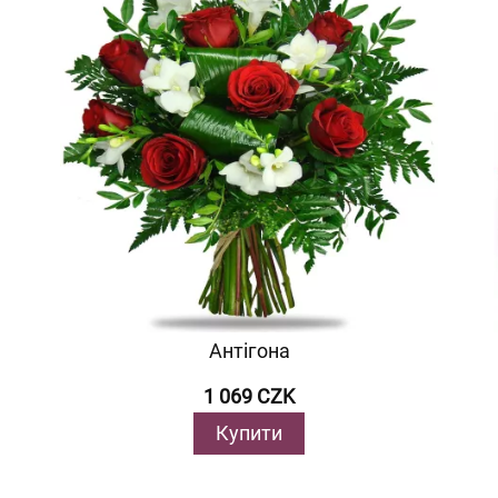
Антігона
1 069 CZK
Купити