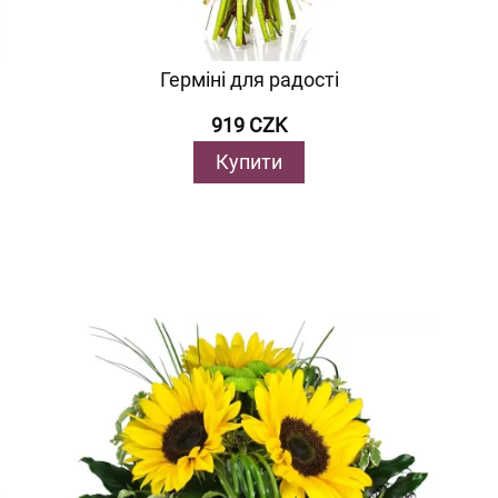
Герміні для радості
919 CZK
Купити