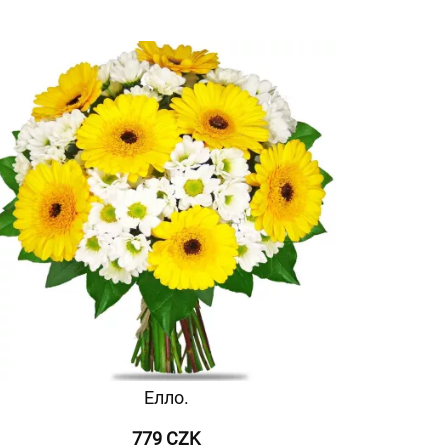
Елло.
779 CZK