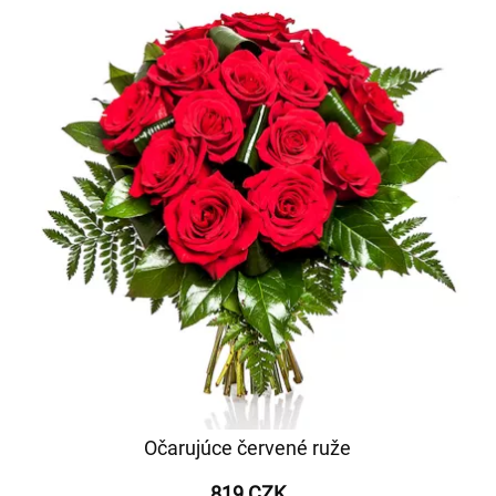
Očarujúce červené ruže
819 CZK