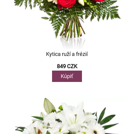
Kytica ruží a frézií
849 CZK
Kúpiť