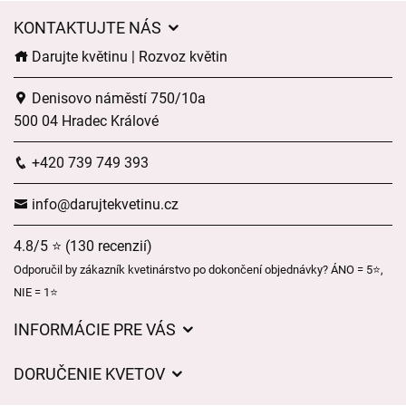
KONTAKTUJTE NÁS
Darujte květinu | Rozvoz květin
Denisovo náměstí 750/10a
500 04 Hradec Králové
+420 739 749 393
info@darujtekvetinu.cz
4.8/5 ⭐ (130 recenzií)
Odporučil by zákazník kvetinárstvo po dokončení objednávky? ÁNO = 5⭐,
NIE = 1⭐
INFORMÁCIE PRE VÁS
Všeobecné obchodné podmienky
DORUČENIE KVETOV
Ochrana osobných údajov
Poplatky za doručenie