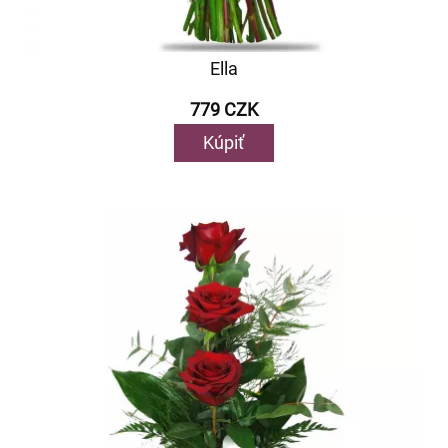
Ella
779 CZK
Kúpiť