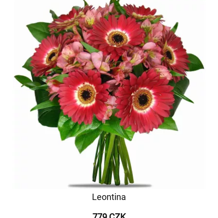
Leontina
779 CZK