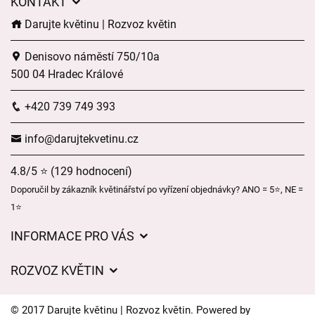
KONTAKT
Darujte květinu | Rozvoz květin
Denisovo náměstí 750/10a
500 04 Hradec Králové
+420 739 749 393
info@darujtekvetinu.cz
4.8/5 ⭐ (129 hodnocení)
Doporučil by zákazník květinářství po vyřízení objednávky? ANO = 5⭐, NE =
1⭐
INFORMACE PRO VÁS
Obchodní podmínky
ROZVOZ KVĚTIN
Ochrana osobních údajů
Ceny za doručení
Často kladené dotazy
© 2017 Darujte květinu | Rozvoz květin. Powered by