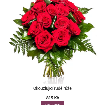
Okouzlující rudé růže
819 Kč