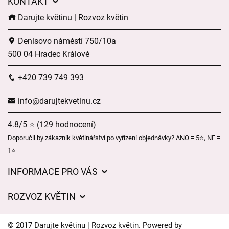
KONTAKT
Darujte květinu | Rozvoz květin
Denisovo náměstí 750/10a
500 04 Hradec Králové
+420 739 749 393
info@darujtekvetinu.cz
4.8/5 ⭐ (129 hodnocení)
Doporučil by zákazník květinářství po vyřízení objednávky? ANO = 5⭐, NE =
1⭐
INFORMACE PRO VÁS
Obchodní podmínky
ROZVOZ KVĚTIN
Ochrana osobních údajů
Ceny za doručení
Často kladené dotazy
© 2017 Darujte květinu | Rozvoz květin. Powered by