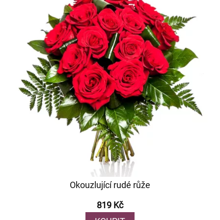
Okouzlující rudé růže
819 Kč