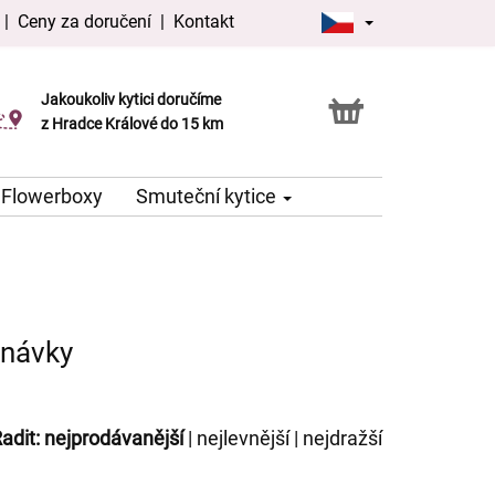
|
Ceny za doručení
|
Kontakt
Jakoukoliv kytici doručíme
Možnost vyzvednout v naší květince
z Hradce Králové do 15 km
Flowerboxy
Smuteční kytice
dnávky
adit:
nejprodávanější
|
nejlevnější
|
nejdražší