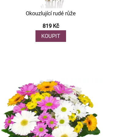
Okouzlující rudé růže
819 Kč
KOUPIT