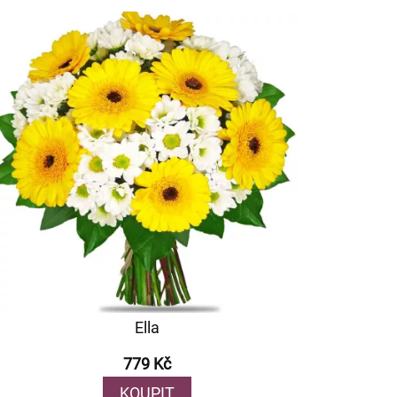
Ella
779 Kč
KOUPIT