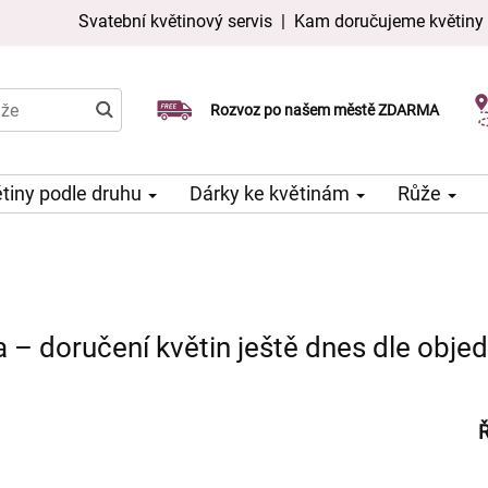
Svatební květinový servis
|
Kam doručujeme květiny
Doručujeme již v den objednávky
Rozvoz po našem městě ZDARMA
Možný výběr času a dne doručení
tiny podle druhu
Dárky ke květinám
Růže
a – doručení květin ještě dnes dle obje
Ř